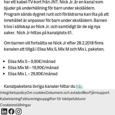
har ett kabel-TV-kort från JNT. Nick Jr. är en kanal som
S
A
bjuder på underhållning för barn under skolåldern.
A
L
Program sänds dygnet runt och föräldrarna kan lita på att
L
innehållet är anpassar för barn under skolåldern. Barnen
A
trivs i sällskap av Nick Jr. och samtidigt lär de sig nya
A
saker. Nick Jr hittas på kanalplats 61.
C
C
E
Om barnen vill fortsätta se Nick Jr efter 28.2.2018 finns
P
T
kanalen att tillgå i Elisa Mix S, Mix M och Mix L paketen.
E
R
A
Elisa Mix S – 9,90€/månad
A
L
Elisa Mix M – 19,90€/månad
L
Elisa Mix L – 29,90€/månad
A
C
O
O
Kanalpaketens övriga kanaler hittar du
här.
K
I
Integritetspolicy
Om cookies
Dokument och avtalsvillkor
Fjärrsupport
E
S
Kabelvisning
Faktureringsuppgifter för inköpsfakturor
Cookieinställningar