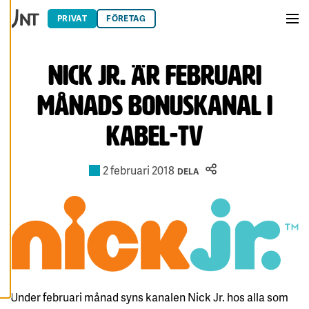
dina
Hoppa till innehåll
PRIVAT
FÖRETAG
cookiepreferenser
Men
och kan ändra dem
när som helst. Läs
mer om våra
Nick Jr. är februari
cookies.
månads bonuskanal i
R
E
kabel-TV
D
I
G
E
2 februari 2018
R
DELA
A
C
O
O
K
I
E
S
A
V
Under februari månad syns kanalen Nick Jr. hos alla som
V
I