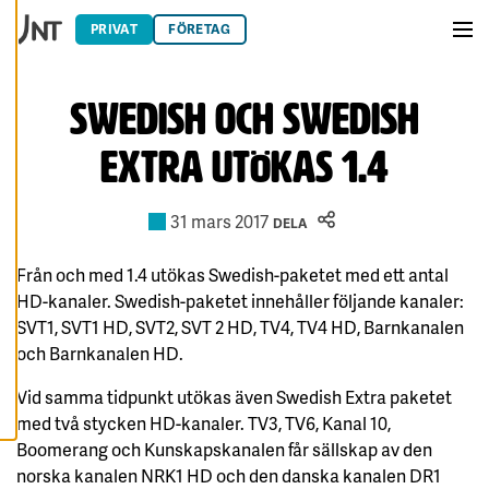
Hoppa till innehåll
Du har kontroll över
PRIVAT
FÖRETAG
dina
Men
cookiepreferenser
och kan ändra dem
Swedish och Swedish
när som helst. Läs
mer om våra
Extra utökas 1.4
cookies.
R
31 mars 2017
DELA
E
D
I
Från och med 1.4 utökas Swedish-paketet med ett antal
G
E
HD-kanaler. Swedish-paketet innehåller följande kanaler:
R
A
SVT1, SVT1 HD, SVT2, SVT 2 HD, TV4, TV4 HD, Barnkanalen
C
O
och Barnkanalen HD.
O
K
Vid samma tidpunkt utökas även Swedish Extra paketet
I
E
med två stycken HD-kanaler. TV3, TV6, Kanal 10,
S
Boomerang och Kunskapskanalen får sällskap av den
A
norska kanalen NRK1 HD och den danska kanalen DR1
V