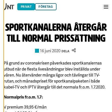
cookiepreferenser
Hoppa till innehåll
och kan ändra dem
PRIVAT
FÖRETAG
Men
när som helst. Läs
mer om våra
cookies.
Sportkanalerna återgår
till normal prissättning
R
E
D
I
G
16 juni 2020
DELA
E
R
A
På grund av coronakrisen påverkades sportkanalernas
C
O
utbud när de flesta livesändningar blev inställda under
O
K
våren. Nu återvänder många ligor och tävlingar till TV-
I
rutan, och månadspriset för sportkanalpaketen i både
E
S
kabel-TV och IPTV återgår till det normala fr.o.m. 1.7.2020.
A
Normalpris fr.o.m. 1.7:
V
V
I
V premium 39,95 €/mån
S
A