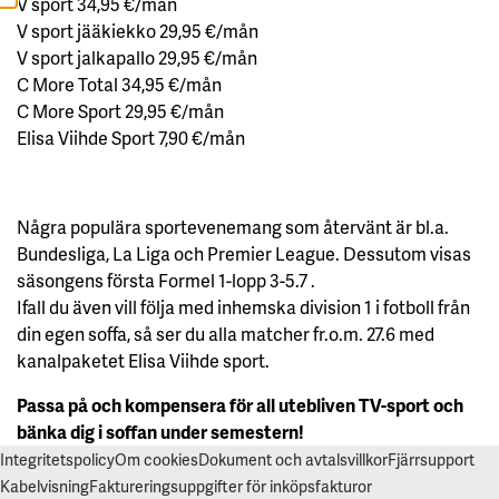
V sport 34,95 €/mån
A
V sport jääkiekko 29,95 €/mån
L
L
V sport jalkapallo 29,95 €/mån
A
C More Total 34,95 €/mån
A
C More Sport 29,95 €/mån
C
Elisa Viihde Sport 7,90 €/mån
C
E
P
T
E
R
Några populära sportevenemang som återvänt är bl.a.
A
A
Bundesliga, La Liga och Premier League. Dessutom visas
L
L
säsongens första Formel 1-lopp 3-5.7 .
A
Ifall du även vill följa med inhemska division 1 i fotboll från
C
O
din egen soffa, så ser du alla matcher fr.o.m. 27.6 med
O
K
kanalpaketet Elisa Viihde sport.
I
E
S
Passa på och kompensera för all utebliven TV-sport och
bänka dig i soffan under semestern!
Integritetspolicy
Om cookies
Dokument och avtalsvillkor
Fjärrsupport
Kabelvisning
Faktureringsuppgifter för inköpsfakturor