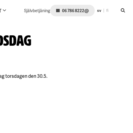
Sök på
@
T
Självbetjäning
06 786 8222
sv
fi
rdsdag
ag torsdagen den 30.5.