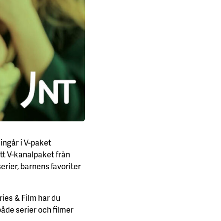
ingår i V-paket
ett V-kanalpaket från
serier, barnens favoriter
ries & Film har du
 både serier och filmer