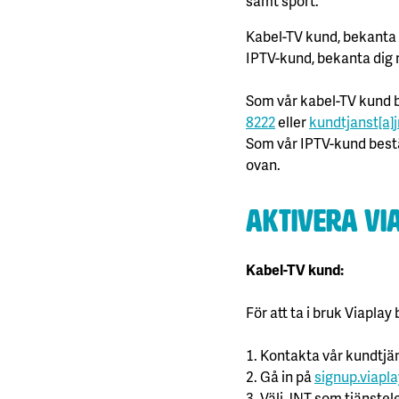
samt sport.
Kabel-TV kund, bekanta
IPTV-kund, bekanta dig
Som vår kabel-TV kund be
8222
eller
kundtjanst[a]jn
Som vår IPTV-kund bestäl
ovan.
Aktivera Vi
Kabel-TV kund:
För att ta i bruk Viapla
Kontakta vår kundtjäns
Gå in på
signup.viaplay
Välj JNT som tjänstel