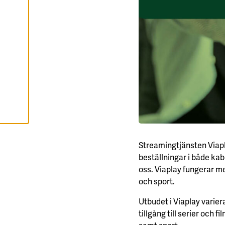
A
A
L
L
A
C
O
O
K
I
E
S
Streamingtjänsten Viapla
beställningar i både kab
oss. Viaplay fungerar med
och sport.
Utbudet i Viaplay varier
tillgång till serier och 