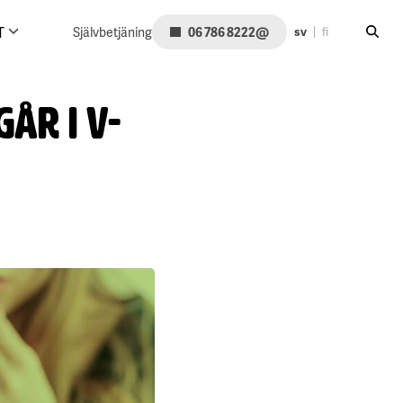
Sök på
@
T
Självbetjäning
06 786 8222
sv
fi
år i V-