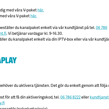
 dig med våra V-paket
här.
 med våra V-paket
här.
ställer du kanalpaket enkelt via vår kundtjänst på tel.
06 786
t.fi
. Vi betjänar vardagar kl. 9-16.30.
ler du kanalpaket enkelt via din IPTV-box eller via vår kundtjä
aPlay
y behöver du aktivera tjänsten. Det gör du enkelt genom att följa
t för att få din aktiveringskod, tel.
06 786 8222
eller
kundtjanst[
.fi
everantör (palveluntarjoaja)