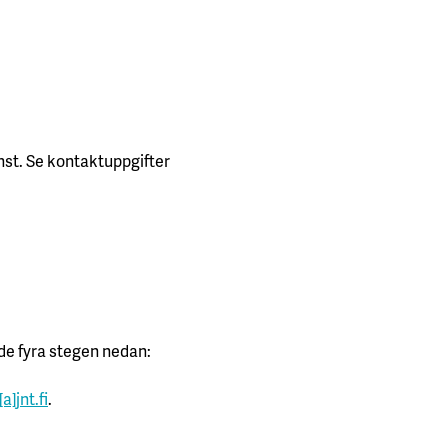
nst. Se kontaktuppgifter
 de fyra stegen nedan:
a]jnt.fi
.