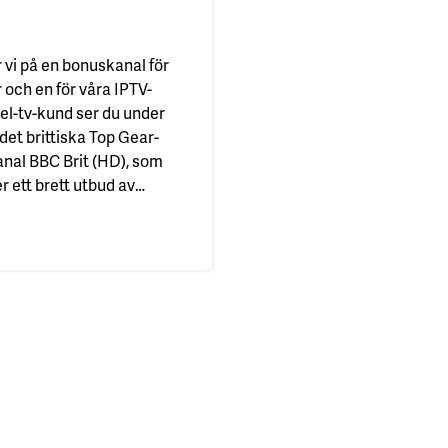
r vi på en bonuskanal för
 och en för våra IPTV-
el-tv-kund ser du under
det brittiska Top Gear-
al BBC Brit (HD), som
r ett brett utbud av
d annat vetenskap,
er i februari
, livsavgörande ögonblick,
udda excentriker, musik,…