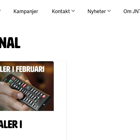
Kampanjer
Kontakt
Nyheter
Om JN
nal
ler i