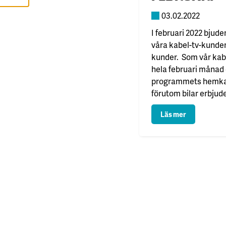
I
S
03.02.2022
A
A
I februari 2022 bjude
L
L
våra kabel-tv-kunder
A
kunder. Som vår kab
hela februari månad 
A
C
programmets hemkan
C
E
förutom bilar erbjude
P
T
programteman, blan
E
: Bonuskanal
Läs mer
äventyr, affärer, mat
R
A
extrema karaktärer, 
A
L
L
A
C
O
O
K
I
E
S