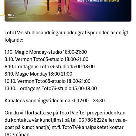
A
A
C
C
E
TotoTV:s studiosändningar under gratisperioden är enligt
P
T
följande:
E
R
A
1.10. Magic Monday-studio 18:00-21:00
A
L
3.10. Vermon Toto65-studio 18:00-21:00
L
6.10. Lördagens Toto76-studio 15:00-18:00
A
C
8.10. Magic Monday 18:00-21:00
O
O
10.10. Vermon Toto65-studio 18:00-21:00
K
13.10. Lördagens Toto76-studio 15:00-18:00
I
E
S
Kanalens sändningstider är ca kl. 12:00 – 23:30.
Om du vill fortsätta se på TotoTV efter provperioden kan
du kontakta vår kundtjänst på tel. 06 786 8222 eller via e-
post på kundtjanst[a]jnt.fi. TotoTV-kanalpaketet kostar
18€/månad.