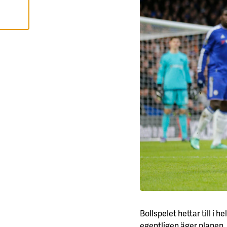
A
L
L
A
A
C
C
E
P
T
E
R
A
A
L
L
A
C
O
O
K
I
E
S
Bollspelet hettar till i
egentligen äger planen.