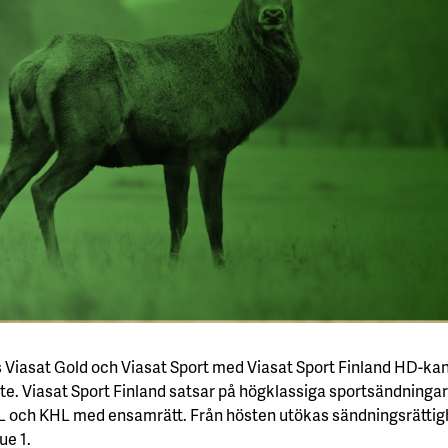
 Viasat Gold och Viasat Sport med Viasat Sport Finland HD-kan
te. Viasat Sport Finland satsar på högklassiga sportsändningar
 och KHL med ensamrätt. Från hösten utökas sändningsrätti
ue 1.