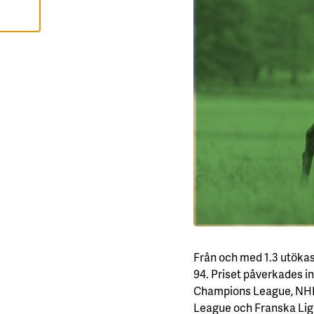
A
A
L
L
A
A
C
C
E
P
T
E
R
A
A
L
L
A
C
O
O
K
I
E
Från och med 1.3 utökas
S
94. Priset påverkades in
Champions League, NHL
League och Franska Lig