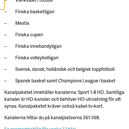
L
L
A
– Finska basketligan
A
– Mestis
C
C
E
– Finska cupen
P
T
E
– Finska innebandyligan
R
A
A
– Finska volleybolligan
L
L
A
– Svensk, dansk, holländsk och belgisk toppfotboll
C
O
– Spansk basket samt Champions League i basket
O
K
I
Kanalpaketet innehåller kanalerna: Sport 1-8 HD. Samtliga
E
S
kanaler är HD-kanaler och behöver HD-utrustning för att
synas. Kanalpaketet kräver också kabel-tv-kort.
Kanalerna hittar du på kanalplatserna 361-368.
Se programtablån för vecka 12 här!