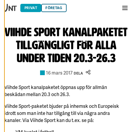
Hoppa till innehåll
när som helst. Läs
PRIVAT
FÖRETAG
mer om våra
Men
cookies.
Viihde Sport kanalpaketet
R
E
tillgängligt för alla
D
I
G
under tiden 20.3-26.3
E
R
A
C
O
16 mars 2017
DELA
O
K
I
Viihde Sport kanalpaketet öppnas upp för allmän
E
S
beskådan mellan 20.3 och 26.3.
A
Viihde Sport-paketet bjuder på inhemsk och Europeisk
V
V
idrott som man inte har tillgång till via några andra
I
kanaler. Via Viihde Sport kan du t.ex. se på:
S
A
A
– VM-kvalet i fotboll