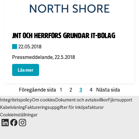
Publicerad:
JNT och Herrfors grundar IT-bolag
22.05.2018
Pressmeddelande, 22.5.2018
: JNT och Herrfors grundar IT-bolag
Läs mer
Föregående sida
1
2
3
4
Nästa sida
Integritetspolicy
Om cookies
Dokument och avtalsvillkor
Fjärrsupport
Kabelvisning
Faktureringsuppgifter för inköpsfakturor
Cookieinställningar