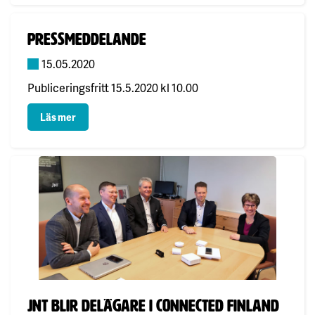
Publicerad:
Pressmeddelande
15.05.2020
Publiceringsfritt 15.5.2020 kl 10.00
: Pressmeddelande
Läs mer
Publicerad:
JNT blir delägare i Connected Finland