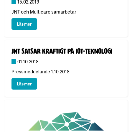
15.02.2019
JNT och Multicare samarbetar
: JNT och Multicare intensifierar samarbetet
Läs mer
Publicerad:
JNT SATSAR KRAFTIGT PÅ IOT-TEKNOLOGI
01.10.2018
Pressmeddelande 1.10.2018
: JNT SATSAR KRAFTIGT PÅ IOT-TEKNOLOGI
Läs mer