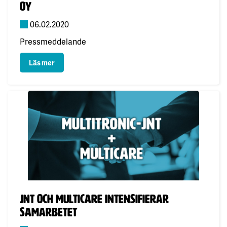
Oy
06.02.2020
Pressmeddelande
: JNT blir delägare i Connected Finland Oy
Läs mer
Publicerad:
JNT och Multicare intensifierar
samarbetet