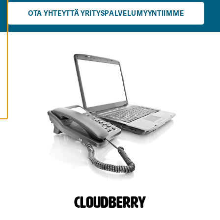
K
OTA YHTEYTTÄ YRITYSPALVELUMYYNTIIMME
A
I
K
K
I
E
V
Ä
S
T
E
E
T
Cloudberry