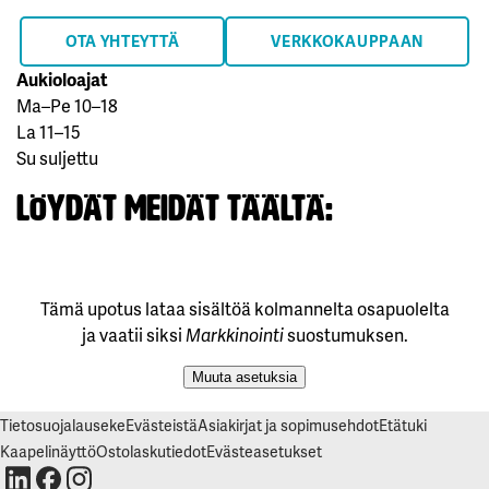
OTA YHTEYTTÄ
VERKKOKAUPPAAN
Aukioloajat
Ma–Pe 10–18
La 11–15
Su suljettu
Löydät meidät täältä:
Tietosuojalauseke
Evästeistä
Asiakirjat ja sopimusehdot
Etätuki
Kaapelinäyttö
Ostolaskutiedot
Evästeasetukset