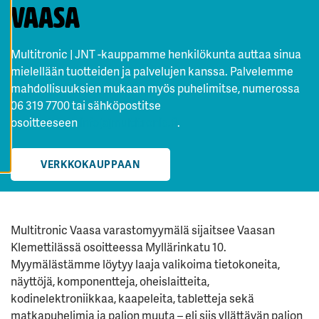
Vaasa
K
A
I
K
K
Multitronic | JNT -kauppamme henkilökunta auttaa sinua
I
mielellään tuotteiden ja palvelujen kanssa. Palvelemme
E
V
mahdollisuuksien mukaan myös puhelimitse, numerossa
Ä
S
06 319 7700 tai sähköpostitse
T
E
osoitteeseen
info[a]multitronic.fi
.
E
T
VERKKOKAUPPAAN
Multitronic Vaasa varastomyymälä sijaitsee Vaasan
Klemettilässä osoitteessa Myllärinkatu 10.
Myymälästämme löytyy laaja valikoima tietokoneita,
näyttöjä, komponentteja, oheislaitteita,
kodinelektroniikkaa, kaapeleita, tabletteja sekä
matkapuhelimia ja paljon muuta – eli siis yllättävän paljon