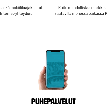
t sekä mobiililaajakaistat.
Kuitu mahdollistaa markkinoi
Internet-yhteyden.
saatavilla monessa paikassa Po
Puhepalvelut