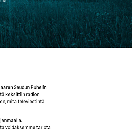
sia.
rsaaren Seudun Puhelin
tä keksittiin radion
een, mitä televiestintä
hjanmaalla.
sta voidaksemme tarjota