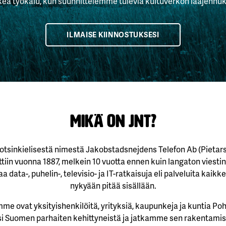
keä työkalu, kun suunnittelemme tulevia kuituverkon laajennuk
ILMAISE KIINNOSTUKSESI
Mikä on JNT?
otsinkielisestä nimestä Jakobstadsnejdens Telefon Ab (Pieta
ttiin vuonna 1887, melkein 10 vuotta ennen kuin langaton viestin
data-, puhelin-, televisio- ja IT-ratkaisuja eli palveluita kaikk
nykyään pitää sisällään.
e ovat yksityishenkilöitä, yrityksiä, kaupunkeja ja kuntia Po
 Suomen parhaiten kehittyneistä ja jatkamme sen rakentami