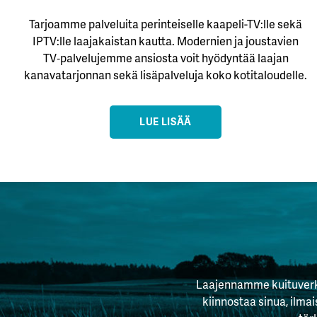
Tarjoamme palveluita perinteiselle kaapeli-TV:lle sekä
IPTV:lle laajakaistan kautta. Modernien ja joustavien
TV‑palvelujemme ansiosta voit hyödyntää laajan
kanavatarjonnan sekä lisäpalveluja koko kotitaloudelle.
LUE LISÄÄ
Laajennamme kuituverkk
kiinnostaa sinua, ilmai