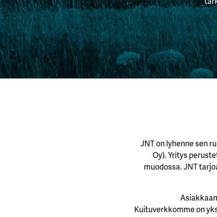
tär
JNT on lyhenne sen ru
Oy). Yritys peruste
muodossa. JNT tarjoaa 
Asiakkaamm
Kuituverkkomme on yksi