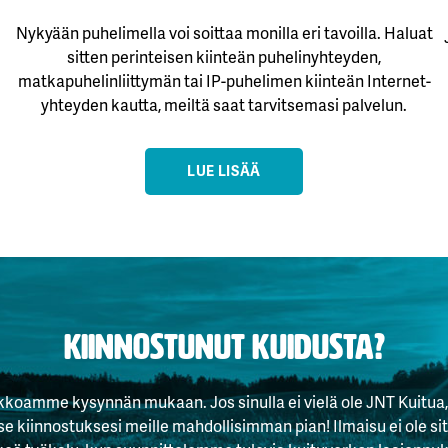
Nykyään puhelimella voi soittaa monilla eri tavoilla. Haluat
sitten perinteisen kiinteän puhelinyhteyden,
matkapuhelinliittymän tai IP-puhelimen kiinteän Internet-
yhteyden kautta, meiltä saat tarvitsemasi palvelun.
LUE LISÄÄ
Kiinnostunut kuidusta?
oamme kysynnän mukaan. Jos sinulla ei vielä ole JNT Kuitua
se kiinnostuksesi meille mahdollisimman pian! Ilmaisu ei ole si