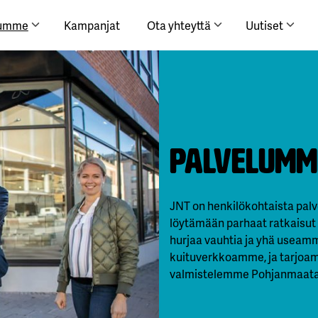
lumme
Kampanjat
Ota yhteyttä
Uutiset
Palvelumm
JNT on henkilökohtaista palv
löytämään parhaat ratkaisut l
hurjaa vauhtia ja yhä useamm
kuituverkkoamme, ja tarjoama
valmistelemme Pohjanmaata 