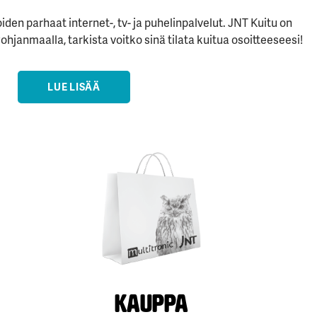
den parhaat internet-, tv- ja puhelinpalvelut. JNT Kuitu on
hjanmaalla, tarkista voitko sinä tilata kuitua osoitteeseesi!
LUE LISÄÄ
Kauppa