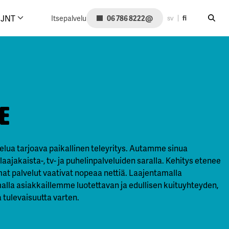
Hae siv
@
JNT
Itsepalvelu
06 786 8222
sv
fi
e
elua tarjoava paikallinen teleyritys. Autamme sinua
aajakaista-, tv- ja puhelinpalveluiden saralla. Kehitys etenee
at palvelut vaativat nopeaa nettiä. Laajentamalla
lla asiakkaillemme luotettavan ja edullisen kuituyhteyden,
tulevaisuutta varten.