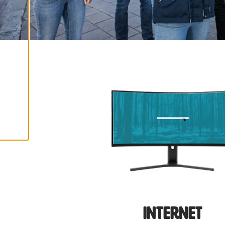
Y
K
A
I
K
K
I
E
V
Ä
S
T
E
E
T
Internet