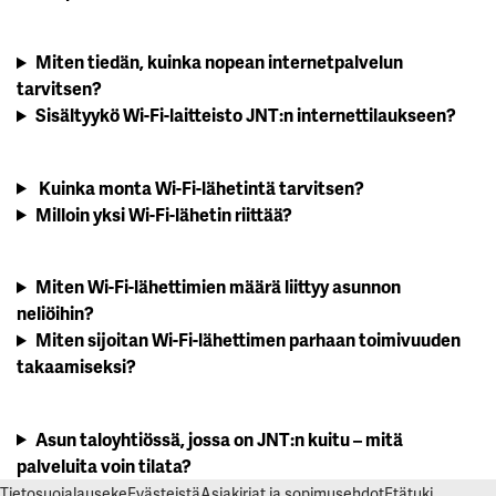
Miten tiedän, kuinka nopean internetpalvelun
tarvitsen?
Sisältyykö Wi-Fi-laitteisto JNT:n internettilaukseen?
Kuinka monta Wi-Fi-lähetintä tarvitsen?
Milloin yksi Wi-Fi-lähetin riittää?
Miten Wi-Fi-lähettimien määrä liittyy asunnon
neliöihin?
Miten sijoitan Wi-Fi-lähettimen parhaan toimivuuden
takaamiseksi?
Asun taloyhtiössä, jossa on JNT:n kuitu – mitä
palveluita voin tilata?
Tietosuojalauseke
Evästeistä
Asiakirjat ja sopimusehdot
Etätuki