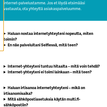
K
internet-palvelustamme. Jos et löydä etsimääsi
S
Y
vastausta, ota yhteyttä asiakaspalveluumme.
K
A
Yhteystiedot löytyvät täältä.
I
K
K
I
E
Haluan nostaa internetyhteyteni nopeutta, miten
V
Ä
toimin?
S
T
En näe palveluitani Selfiessä, mitä teen?
E
E
T
Internet-yhteyteni tuntuu hitaalta – mitä voin tehdä?
Internet-yhteyteni ei toimi lainkaan – mitä teen?
Haluan irtisanoa internetyhteyteni – mikä on
irtisanomisaika?
Mitä sähköpostiasetuksia käytän multi.fi-
sähköpostiin?