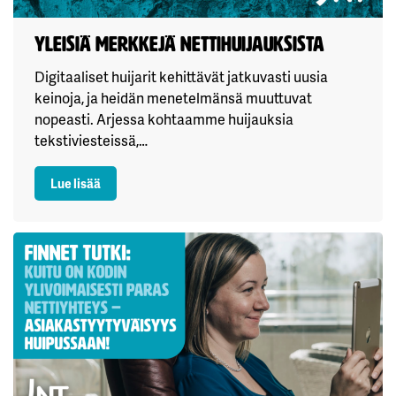
Yleisiä merkkejä nettihuijauksista
Digitaaliset huijarit kehittävät jatkuvasti uusia
keinoja, ja heidän menetelmänsä muuttuvat
nopeasti. Arjessa kohtaamme huijauksia
tekstiviesteissä,…
: Yleisiä merkkejä nettihuijauksista
Lue lisää