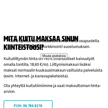
MITÄ KUITU MAKSAA SINUN
KIINTEISTÖÖSI?
Kuituliittymän hinta on 795 € (mahdolliset kaivuutyöt
omalla tontilla: 18,60 €/m). Liittymismaksun lisäksi
maksat normaalin kuukausimaksun valituista palveluista
(esim. Internet- ja kanavapaketeista).
Ota yhteyttä kuitutiimiimme ja saat maksuttoman hinta-
arvion.
PUH: 06 786 8210