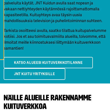
palveluita käytät. JNT Kuidun avulla saat nopean ja
K
A
vakaan nettiyhteyden käytännössä rajoittamattomalla
I
K
kapasiteetilla. Kuituyhteys avaa täysin uusia
K
mahdollisuuksia television ja puhelintoiminnan suhteen.
I
E
V
Tarkista osoitteesi avulla, saatko tilattua kuitupalvelumme
Ä
S
kotiisi. Jos et asu toimitusvalmiilla alueilla, toivomme, että
T
E
ilmoitat meille kiinnostuksesi liittymään kuituverkkoon
E
samantien!
T
KATSO ALUEESI KUITUVERKKOTILANNE
JNT KUITU YRITYKSILLE
NÄILLE ALUEILLE RAKENNAMME
KUITUVERKKOA