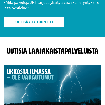
• Mitä palveluja JNT tarjoaa yksityisasiakkaille, yrityksille
ja taloyhtiöille?
LUE LISÄÄ JA KUUNTELE
Uutisia laajakaistapalveluista