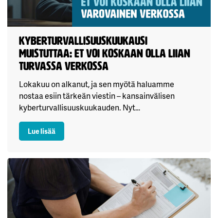
Kyberturvallisuuskuukausi
muistuttaa: et voi koskaan olla liian
turvassa verkossa
Lokakuu on alkanut, ja sen myötä haluamme
nostaa esiin tärkeän viestin – kansainvälisen
kyberturvallisuuskuukauden. Nyt…
: Kyberturvallisuuskuukausi muistuttaa: et voi koska
Lue lisää