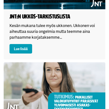
JNT:n ukkos-tarkistuslista
Kesän mukana tulee myös ukkonen. Ukkonen voi
aiheuttaa suuria ongelmia mutta teemme aina
parhaamme korjataksemme…
: JNT:n ukkos-tarkistuslista
Lue lisää