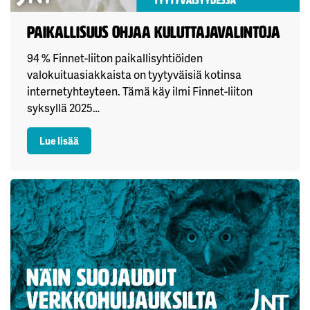
Paikallisuus ohjaa kuluttajavalintoja
94 % Finnet-liiton paikallisyhtiöiden
valokuituasiakkaista on tyytyväisiä kotinsa
internetyhteyteen. Tämä käy ilmi Finnet-liiton
syksyllä 2025…
: Paikallisuus ohjaa kuluttajavalintoja
Lue lisää