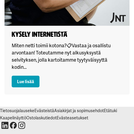
Kysely internetistä
Miten netti toimii kotona?📋Vastaa ja osallistu
arvontaan! Toteutamme nyt alkusyksystä
selvityksen, jolla kartoitamme tyytyväisyyttä
kodin…
: Kysely internetistä
Lue lisää
Tietosuojalauseke
Evästeistä
Asiakirjat ja sopimusehdot
Etätuki
Kaapelinäyttö
Ostolaskutiedot
Evästeasetukset