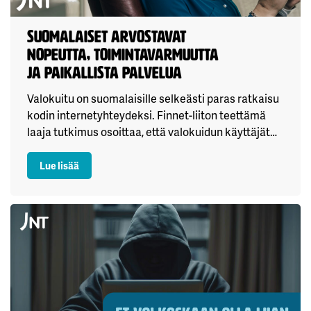
Suomalaiset arvostavat
nopeutta, toimintavarmuutta
ja paikallista palvelua
Valokuitu on suomalaisille selkeästi paras ratkaisu
kodin internetyhteydeksi. Finnet-liiton teettämä
laaja tutkimus osoittaa, että valokuidun käyttäjät…
: Suomalaiset arvostavat nopeutta, toimintavarmuutt
Lue lisää