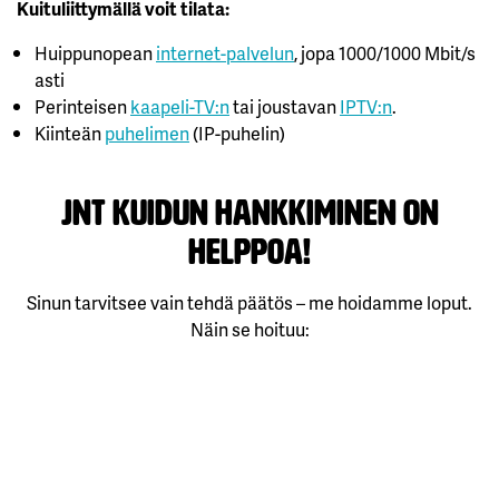
Kuituliittymällä voit tilata:
Huippunopean
internet-palvelun
, jopa 1000/1000 Mbit/s
asti
Perinteisen
kaapeli-TV:n
tai joustavan
IPTV:n
.
Kiinteän
puhelimen
(IP-puhelin)
JNT Kuidun hankkiminen on
helppoa!
Sinun tarvitsee vain tehdä päätös – me hoidamme loput.
Näin se hoituu: