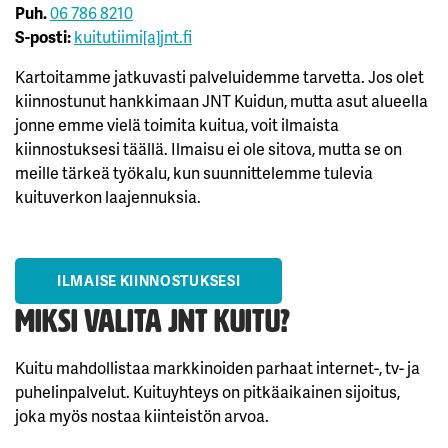
Puh.
06 786 8210
S-posti:
kuitutiimi[a]jnt.fi
Kartoitamme jatkuvasti palveluidemme tarvetta. Jos olet
kiinnostunut hankkimaan JNT Kuidun, mutta asut alueella
jonne emme vielä toimita kuitua, voit ilmaista
kiinnostuksesi täällä. Ilmaisu ei ole sitova, mutta se on
meille tärkeä työkalu, kun suunnittelemme tulevia
kuituverkon laajennuksia.
ILMAISE KIINNOSTUKSESI
Miksi valita JNT Kuitu?
Kuitu mahdollistaa markkinoiden parhaat internet-, tv- ja
puhelinpalvelut. Kuituyhteys on pitkäaikainen sijoitus,
joka myös nostaa kiinteistön arvoa.