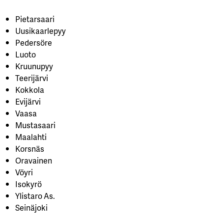
Pietarsaari
Uusikaarlepyy
Pedersöre
Luoto
Kruunupyy
Teerijärvi
Kokkola
Evijärvi
Vaasa
Mustasaari
Maalahti
Korsnäs
Oravainen
Vöyri
Isokyrö
Ylistaro As.
Seinäjoki