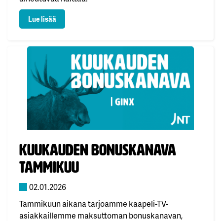
: Ruotsin TV4 lopettaa alueelliset lähetyksensä
Lue lisää
Julkaistu:
Kuukauden bonuskanava
tammikuu
02.01.2026
Tammikuun aikana tarjoamme kaapeli-TV-
asiakkaillemme maksuttoman bonuskanavan,