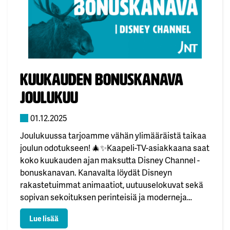
Julkaistu:
Kuukauden bonuskanava
joulukuu
01.12.2025
Joulukuussa tarjoamme vähän ylimääräistä taikaa
joulun odotukseen! 🎄✨Kaapeli-TV-asiakkaana saat
koko kuukauden ajan maksutta Disney Channel -
bonuskanavan. Kanavalta löydät Disneyn
rakastetuimmat animaatiot, uutuuselokuvat sekä
sopivan sekoituksen perinteisiä ja moderneja
sarjoja – täydellinen tapa viettää yhteisiä hetkiä
: Kuukauden bonuskanava joulukuu
Lue lisää
talven hämärässä. Disney Channel löytyy kaapeli-