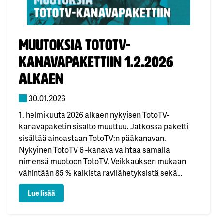
Julkaistu:
Muutoksia TotoTV-
kanavapakettiin 1.2.2026
alkaen
30.01.2026
1. helmikuuta 2026 alkaen nykyisen TotoTV-
kanavapaketin sisältö muuttuu. Jatkossa paketti
sisältää ainoastaan TotoTV:n pääkanavan.
Nykyinen TotoTV 6 -kanava vaihtaa samalla
nimensä muotoon TotoTV. Veikkauksen mukaan
vähintään 85 % kaikista ravilähetyksistä sekä
kaikki studiotuotannot ovat jo aiemmin näkyneet
: Muutoksia TotoTV-kanavapakettiin 1.2.2026 alkaen
Lue lisää
TotoTV 6 -kanavalla.Muut kanavat poistuvat
kanavapaketista, mutta muutos ei edellytä