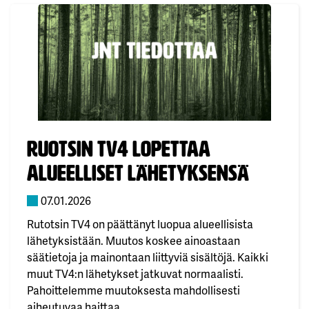
kanavahakua. Mistä löydän TotoTV-kanavan?•
Kaapeli-TV: kanavapaikka 295• IPTV:…
Julkaistu:
Ruotsin TV4 lopettaa
alueelliset lähetyksensä
07.01.2026
Rutotsin TV4 on päättänyt luopua alueellisista
lähetyksistään. Muutos koskee ainoastaan
säätietoja ja mainontaan liittyviä sisältöjä. Kaikki
muut TV4:n lähetykset jatkuvat normaalisti.
Pahoittelemme muutoksesta mahdollisesti
aiheutuvaa haittaa.