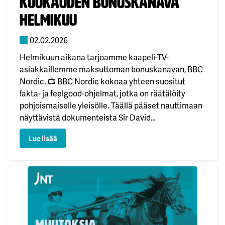
Kuukauden bonuskanava
helmikuu
02.02.2026
Helmikuun aikana tarjoamme kaapeli-TV-
asiakkaillemme maksuttoman bonuskanavan, BBC
Nordic. 📺 BBC Nordic kokoaa yhteen suositut
fakta- ja feelgood-ohjelmat, jotka on räätälöity
pohjoismaiselle yleisölle. Täällä pääset nauttimaan
näyttävistä dokumenteista Sir David
Attenborough’n ja Louis Theroux’n seurassa sekä
: Kuukauden bonuskanava helmikuu
Lue lisää
kevyestä viihteestä Graham Nortonin ja QI-
ohjelman parissa. 🌍 Bonuskanava löytyy kaapeli-
tv:n kanavapaikalta 336.Mukavaa helmikuuta! ❄️