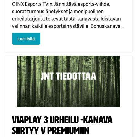
GINX Esports TV:n.Jännittävä esports-viihde,
suorat turnauslähetykset ja monipuolinen
urheilutarjonta tekevät tästä kanavasta loistavan
valinnan kaikille esportsin ystäville. Bonuskanava
löytyy kaapeli-tv:n kanavapaikalta 237.Hyvää
: Kuukauden bonuskanava tammikuu
Lue lisää
alkanutta uutta vuotta! 🎆
Julkaistu:
Viaplay 3 Urheilu -kanava
siirtyy V premiumiin