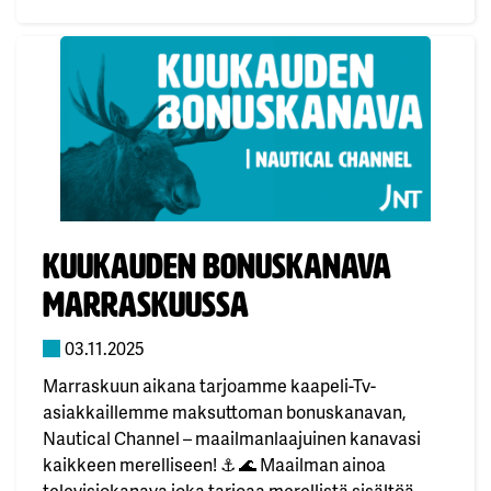
TV:n kanavapaikalta 160. Toivotamme sinulle
ihanaa ja tunnelmallista joulukuuta! ❄️😊
Julkaistu:
kuukauden bonuskanava
marraskuussa
03.11.2025
Marraskuun aikana tarjoamme kaapeli-Tv-
asiakkaillemme maksuttoman bonuskanavan,
Nautical Channel – maailmanlaajuinen kanavasi
kaikkeen merelliseen! ⚓ 🌊 Maailman ainoa
televisiokanava joka tarjoaa merellistä sisältöä