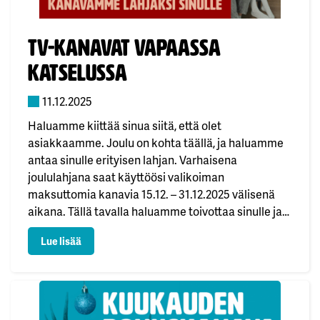
Julkaistu:
Tv-kanavat vapaassa
katselussa
11.12.2025
Haluamme kiittää sinua siitä, että olet
asiakkaamme. Joulu on kohta täällä, ja haluamme
antaa sinulle erityisen lahjan. Varhaisena
joululahjana saat käyttöösi valikoiman
maksuttomia kanavia 15.12. – 31.12.2025 välisenä
aikana. Tällä tavalla haluamme toivottaa sinulle ja
perheellesi hyvää joulua ja tarjota viihdettä, josta
: Tv-kanavat vapaassa katselussa
Lue lisää
koko perhe voi nauttia yhdessä. Seuraavat kanavat
ovat käytettävissäsi kaapeli-TV:n ja IPTV:n kautta
täysin maksutta: ✔️ Animal Planet HD –…