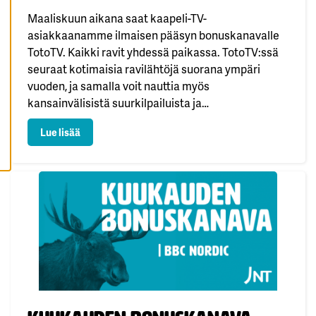
K
Maaliskuun aikana saat kaapeli-TV-
A
I
asiakkaanamme ilmaisen pääsyn bonuskanavalle
K
K
TotoTV. Kaikki ravit yhdessä paikassa. TotoTV:ssä
I
seuraat kotimaisia ravilähtöjä suorana ympäri
E
V
vuoden, ja samalla voit nauttia myös
Ä
S
kansainvälisistä suurkilpailuista ja
T
E
ravitapahtumista eri puolilta maailmaa. 🐎🥇
E
: Kuukauden bonuskanava maaliskuu
Lue lisää
Bonuskanava löytyy kaapeli-TV:n kanavapaikalta
T
295.Mukavaa maaliskuuta!
Julkaistu: