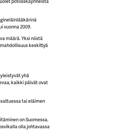
uolet potilaskäynneistä
gineläinlääkärinä
ui vuonna 2009.
iva määrä. Yksi niistä
mahdollisuus keskittyä
 yleistyvät yhä
evaa, kaikki päivät ovat
sattuessa tai eläimen
n pitäminen on Suomessa.
svikalla olla johtavassa