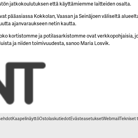
tön jatkokoulutuksen että käyttämiemme laitteiden osalta.
vat pääasiassa Kokkolan, Vaasan ja Seinäjoen väliseltä alueelt
uutta ajanvaraukseen netin kautta.
oko kortistomme ja potilasarkistomme ovat verkkopohjaisia, j
luista ja niiden toimivuudesta, sanoo Maria Losvik.
usehdot
Kaapelinäyttö
Ostolaskutiedot
Evästeasetukset
Webmail
Tekniset 