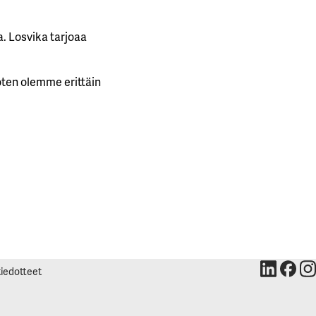
a. Losvika tarjoaa
oten olemme erittäin
tiedotteet