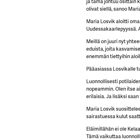
ja tämä johtuu osittain
olivat siellä, sanoo Mari
Maria Losvik aloitti om
Uudessakaarlepyyssä. Al
Meillä on juuri nyt yhtee
eduista, joita kasvami
enemmän tiettyihin aloih
Pääasiassa Losvikalle t
Luonnollisesti potilaide
nopeammin. Olen itse ain
erilaisia. Ja lisäksi sa
Maria Losvik suosittel
sairastuessa kulut saatt
Eläimillähän ei ole Kel
Tämä vaikuttaa luonnoll