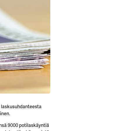
ei laskusuhdanteesta
inen.
nsä 9000 potilaskäyntiä