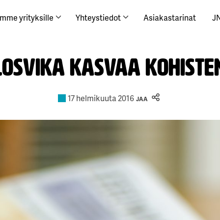
mme yrityksille
Yhteystiedot
Asiakastarinat
J
Losvika kasvaa kohiste
17 helmikuuta 2016
JAA