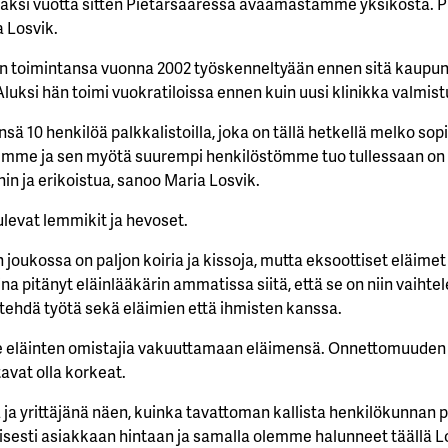
 kaksi vuotta sitten Pietarsaaressa avaamastamme yksiköstä. P
a Losvik.
an toimintansa vuonna 2002 työskenneltyään ennen sitä kaupun
uksi hän toimi vuokratiloissa ennen kuin uusi klinikka valmist
nsä 10 henkilöä palkkalistoilla, joka on tällä hetkellä melko sop
semme ja sen myötä suurempi henkilöstömme tuo tullessaan on 
in ja erikoistua, sanoo Maria Losvik.
ulevat lemmikit ja hevoset.
n joukossa on paljon koiria ja kissoja, mutta eksoottiset eläimet
a pitänyt eläinlääkärin ammatissa siitä, että se on niin vaihtel
an tehdä työtä sekä eläimien että ihmisten kanssa.
ee eläinten omistajia vakuuttamaan eläimensä. Onnettomuuden 
avat olla korkeat.
aa ja yrittäjänä näen, kuinka tavattoman kallista henkilökunna
isesti asiakkaan hintaan ja samalla olemme halunneet täällä Lo