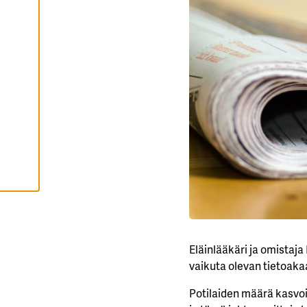
Y
K
A
I
K
K
I
E
V
Ä
S
T
E
E
T
Eläinlääkäri ja omistaj
vaikuta olevan tietoaka
Potilaiden määrä kasvoi