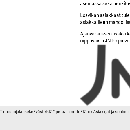
asemassa sekä henkilös
Losvikan asiakkaat tule
asiakkailleen mahdollis
Ajanvarauksen lisäksi k
riippuvaisia JNT:n palve
Tietosuojalauseke
Evästeistä
Operaattoreille
Etätuki
Asiakirjat ja sopim