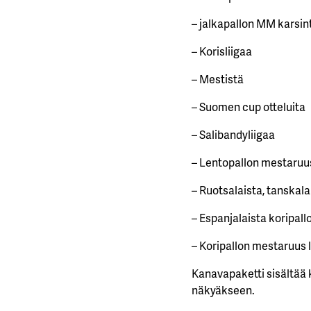
– jalkapallon MM karsin
– Korisliigaa
– Mestistä
– Suomen cup otteluita
– Salibandyliigaa
– Lentopallon mestaruu
– Ruotsalaista, tanskala
– Espanjalaista koripall
– Koripallon mestaruus l
Kanavapaketti sisältää 
näkyäkseen.