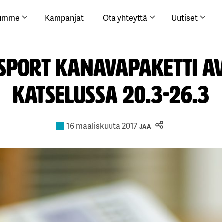
lumme
Kampanjat
Ota yhteyttä
Uutiset
 Sport kanavapaketti a
katselussa 20.3-26.3
16 maaliskuuta 2017
JAA