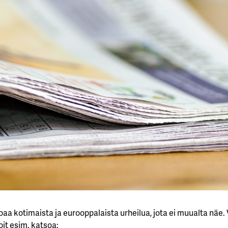
joaa kotimaista ja eurooppalaista urheilua, jota ei muualta näe.
it esim. katsoa: