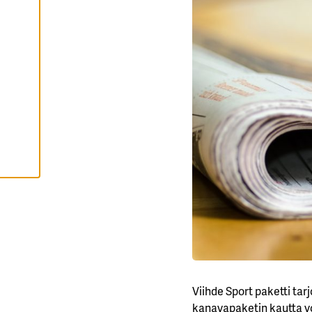
K
S
Y
K
A
I
K
K
I
E
V
Ä
S
T
E
E
T
Viihde Sport paketti tar
kanavapaketin kautta vo