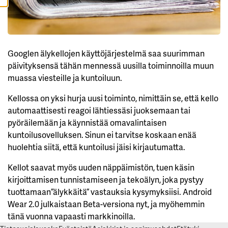
L
Ä
K
A
I
K
K
Googlen älykellojen käyttöjärjestelmä saa suurimman
I
päivityksensä tähän mennessä uusilla toiminnoilla muun
H
muassa viesteille ja kuntoiluun.
Y
V
Ä
Kellossa on yksi hurja uusi toiminto, nimittäin se, että kello
K
automaattisesti reagoi lähtiessäsi juoksemaan tai
S
Y
pyöräilemään ja käynnistää omavalintaisen
K
A
kuntoilusovelluksen. Sinun ei tarvitse koskaan enää
I
K
huolehtia siitä, että kuntoilusi jäisi kirjautumatta.
K
I
Kellot saavat myös uuden näppäimistön, tuen käsin
E
V
kirjoittamisen tunnistamiseen ja tekoälyn, joka pystyy
Ä
S
tuottamaan ”älykkäitä” vastauksia kysymyksiisi. Android
T
E
Wear 2.0 julkaistaan Beta-versiona nyt, ja myöhemmin
E
tänä vuonna vapaasti markkinoilla.
T