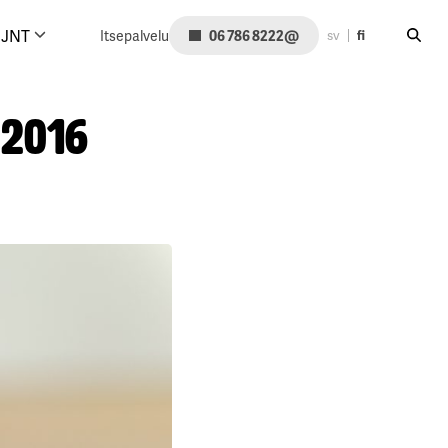
Hae siv
@
JNT
Itsepalvelu
06 786 8222
sv
fi
 2016