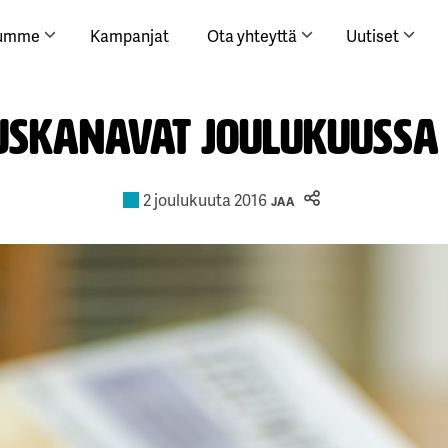
lumme
Kampanjat
Ota yhteyttä
Uutiset
skanavat joulukuussa
2 joulukuuta 2016
JAA