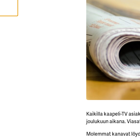
L
Ä
K
A
I
K
K
I
H
Y
V
Ä
K
S
Y
K
A
I
K
K
I
E
V
Ä
Kaikilla kaapeli-TV asia
S
joulukuun aikana. Viasat
T
E
E
Molemmat kanavat löyd
T