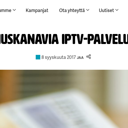
lumme
Kampanjat
Ota yhteyttä
Uutiset
uskanavia IPTV-palvel
8 syyskuuta 2017
JAA