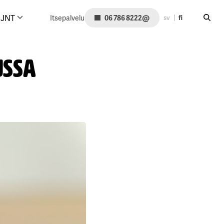
Hae siv
@
JNT
Itsepalvelu
06 786 8222
sv
fi
ussa