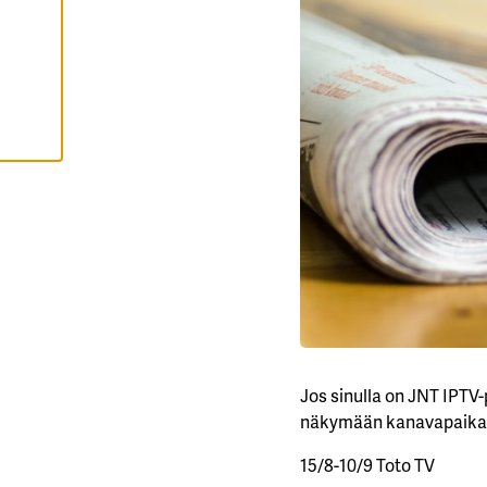
I
H
Y
V
Ä
K
S
Y
K
A
I
K
K
I
E
V
Ä
S
T
E
E
T
Jos sinulla on JNT IPTV
näkymään kanavapaikall
15/8-10/9 Toto TV