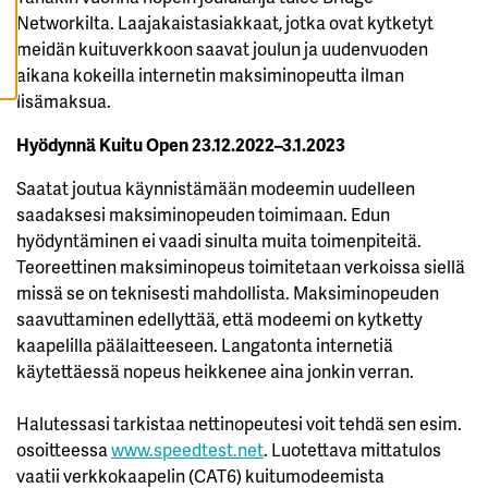
K
Networkilta. Laajakaistasiakkaat, jotka ovat kytketyt
I
meidän kuituverkkoon saavat joulun ja uudenvuoden
aikana kokeilla internetin maksiminopeutta ilman
H
Y
lisämaksua.
V
Ä
K
Hyödynnä Kuitu Open 23.12.2022–3.1.2023
S
Y
K
Saatat joutua käynnistämään modeemin uudelleen
A
I
saadaksesi maksiminopeuden toimimaan. Edun
K
hyödyntäminen ei vaadi sinulta muita toimenpiteitä.
K
I
Teoreettinen maksiminopeus toimitetaan verkoissa siellä
E
V
missä se on teknisesti mahdollista. Maksiminopeuden
Ä
saavuttaminen edellyttää, että modeemi on kytketty
S
T
kaapelilla päälaitteeseen. Langatonta internetiä
E
E
käytettäessä nopeus heikkenee aina jonkin verran.
T
Halutessasi tarkistaa nettinopeutesi voit tehdä sen esim.
osoitteessa
www.speedtest.net
. Luotettava mittatulos
vaatii verkkokaapelin (CAT6) kuitumodeemista