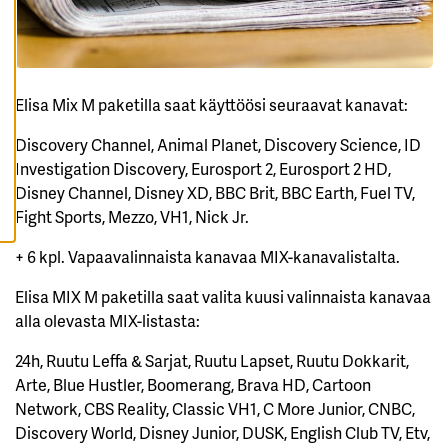
K
A
I
K
K
I
E
Elisa Mix M paketilla saat käyttöösi seuraavat kanavat:
V
Ä
S
Discovery Channel, Animal Planet, Discovery Science, ID
T
Investigation Discovery, Eurosport 2, Eurosport 2 HD,
E
E
Disney Channel, Disney XD, BBC Brit, BBC Earth, Fuel TV,
T
Fight Sports, Mezzo, VH1, Nick Jr.
+ 6 kpl. Vapaavalinnaista kanavaa MIX-kanavalistalta.
Elisa MIX M
paketilla saat valita kuusi valinnaista kanavaa
alla olevasta MIX-listasta:
24h, Ruutu Leffa & Sarjat, Ruutu Lapset, Ruutu Dokkarit,
Arte, Blue Hustler, Boomerang, Brava HD, Cartoon
Network, CBS Reality, Classic VH1, C More Junior, CNBC,
Discovery World, Disney Junior, DUSK, English Club TV, Etv,