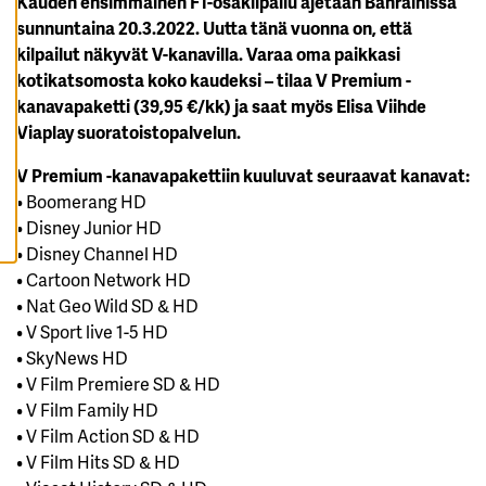
Kauden ensimmäinen F1-osakilpailu ajetaan Bahrainissa
K
sunnuntaina 20.3.2022. Uutta tänä vuonna on, että
A
I
kilpailut näkyvät V-kanavilla. Varaa oma paikkasi
K
K
kotikatsomosta koko kaudeksi – tilaa V Premium -
I
kanavapaketti (39,95 €/kk) ja saat myös Elisa Viihde
E
V
Viaplay suoratoistopalvelun.
Ä
S
T
V Premium -kanavapakettiin kuuluvat seuraavat kanavat:
E
E
• Boomerang HD
T
• Disney Junior HD
• Disney Channel HD
• Cartoon Network HD
• Nat Geo Wild SD & HD
• V Sport live 1-5 HD
• SkyNews HD
• V Film Premiere SD & HD
• V Film Family HD
• V Film Action SD & HD
• V Film Hits SD & HD