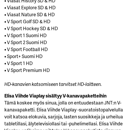
• Viasat History SD & HD
• Viasat Explore SD & HD
• Viasat Nature SD & HD
• V Sport Golf SD & HD
• V Sport Hockey SD & HD
• V Sport 1 Suomi HD
• V Sport 2 Suomi HD
• V Sport Football HD
• Sport+ Suomi HD
• V Sport 1 HD
• V Sport Premium HD
HD-kanavien katsomiseen tarvitset HD-laitteen.
Elisa Viihde Viaplay sisältyy V-kanavapaketteihin
Tämä koskee myös sinua, jolla on entuudestaan JNT:n V-
kanavapaketti. Elisa Viihde Viaplay -suoratoistopalvelulla
voit katsoa elokuvia, sarjoja, lasten suosikkeja ja urheilua
tabletillasi, älytelevisiollasi tai -puhelimellasi. Elisa Viihde