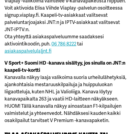
Viaplay -valikoima vaihtelee V-kanavapaketista riippuen.
Voit aktivoida Elisa Viihde Viaplay -palvelun osoitteessa
signup.viaplay.fi. Kaapeli-tv-asiakkaat valitsevat
palveluntarjoajaksi JNT:n ja IPTV-asiakkaat valitsevat
JNT-IPTV:n.
Ota yhteyttä asiakaspalveluumme saadaksesi
aktivointikoodin, puh.
06 786 8222
tai
asiakaspalvelu[a]jnt.fi
V Sport+ Suomi HD -kanava sisältyy, jos sinulla on JNT:n
kaapeli-tv-kortti
Kanavalla näkyy laaja valikoima suoria urheilulähetyksiä,
ajankohtaisia mestaruuskilpailuja ja huippuluokan
liigaotteluja, kuten NHL ja Valioliiga. Kanava löytyy
kanavapaikalta 263 ja vaatii HD-laitteen näkyäkseen.
HUOM! Tällä kanavalla näkyy ainoastaan F1-kilpailujen
valmistelut ja yhteenvedot. Nähdäksesi kauden kaikki
osakilpailut tarvitset V Premium -kanavapaketin.