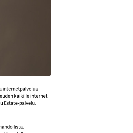
a internetpalvelua
uden kaikille internet
u Estate-palvelu.
mahdollista.