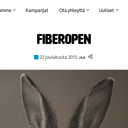
lumme
Kampanjat
Ota yhteyttä
Uutiset
FiberOpen
22 joulukuuta 2015
JAA