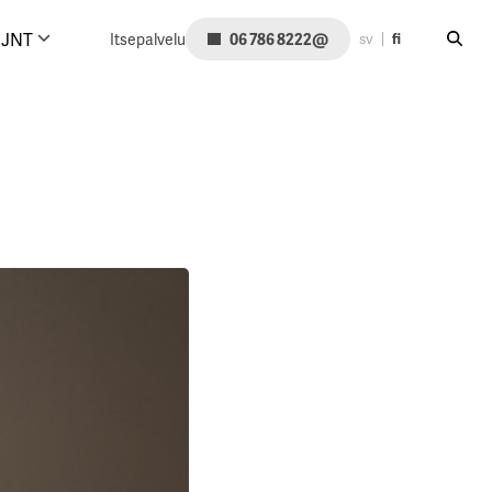
Hae siv
@
JNT
Itsepalvelu
06 786 8222
sv
fi