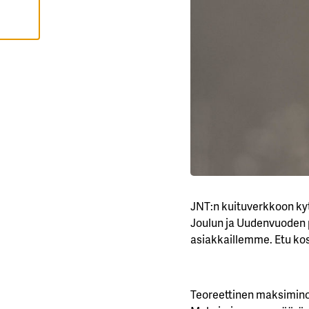
L
Ä
K
A
I
K
K
I
H
Y
V
Ä
K
S
Y
K
A
I
K
JNT:n kuituverkkoon kyt
K
I
Joulun ja Uudenvuoden p
E
V
asiakkaillemme. Etu kos
Ä
S
T
E
E
T
Teoreettinen maksiminop