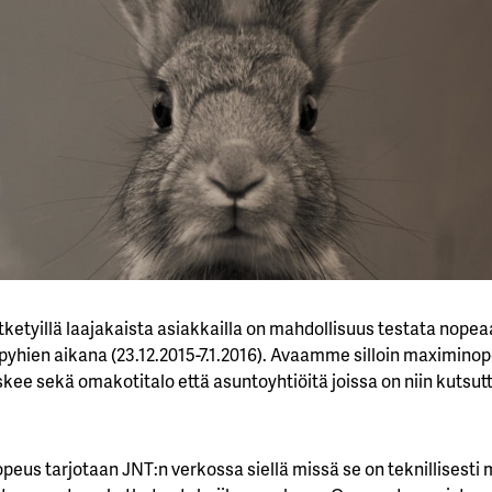
ketyillä laajakaista asiakkailla on mahdollisuus testata nopea
yhien aikana (23.12.2015-7.1.2016). Avaamme silloin maximinope
kee sekä omakotitalo että asuntoyhtiöitä joissa on niin kutsutt
eus tarjotaan JNT:n verkossa siellä missä se on teknillisesti 