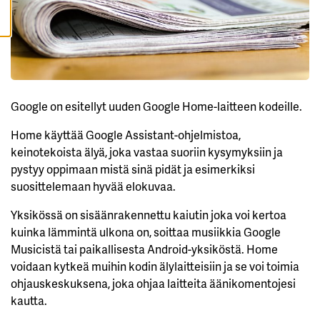
A
I
K
K
I
H
Y
V
Google on esitellyt uuden Google Home-laitteen kodeille.
Ä
K
S
Home käyttää Google Assistant-ohjelmistoa,
Y
K
keinotekoista älyä, joka vastaa suoriin kysymyksiin ja
A
I
pystyy oppimaan mistä sinä pidät ja esimerkiksi
K
suosittelemaan hyvää elokuvaa.
K
I
E
Yksikössä on sisäänrakennettu kaiutin joka voi kertoa
V
Ä
kuinka lämmintä ulkona on, soittaa musiikkia Google
S
T
Musicistä tai paikallisesta Android-yksiköstä. Home
E
voidaan kytkeä muihin kodin älylaitteisiin ja se voi toimia
E
T
ohjauskeskuksena, joka ohjaa laitteita äänikomentojesi
kautta.