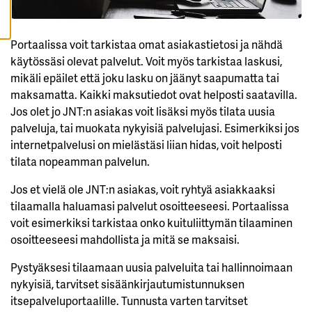
A
I
K
K
Portaalissa voit tarkistaa omat asiakastietosi ja nähdä
I
käytössäsi olevat palvelut. Voit myös tarkistaa laskusi,
H
mikäli epäilet että joku lasku on jäänyt saapumatta tai
Y
V
maksamatta. Kaikki maksutiedot ovat helposti saatavilla.
Ä
Jos olet jo JNT:n asiakas voit lisäksi myös tilata uusia
K
S
palveluja, tai muokata nykyisiä palvelujasi. Esimerkiksi jos
Y
K
internetpalvelusi on mielästäsi liian hidas, voit helposti
A
I
tilata nopeamman palvelun.
K
K
Jos et vielä ole JNT:n asiakas, voit ryhtyä asiakkaaksi
I
E
tilaamalla haluamasi palvelut osoitteeseesi. Portaalissa
V
Ä
voit esimerkiksi tarkistaa onko kuituliittymän tilaaminen
S
T
osoitteeseesi mahdollista ja mitä se maksaisi.
E
E
Pystyäksesi tilaamaan uusia palveluita tai hallinnoimaan
T
nykyisiä, tarvitset sisäänkirjautumistunnuksen
itsepalveluportaalille. Tunnusta varten tarvitset