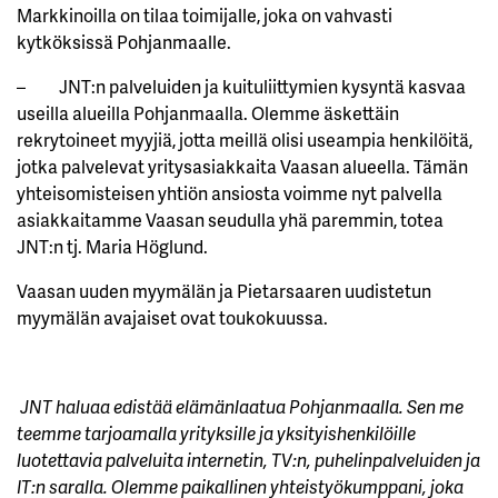
Markkinoilla on tilaa toimijalle, joka on vahvasti
kytköksissä Pohjanmaalle.
– JNT:n palveluiden ja kuituliittymien kysyntä kasvaa
useilla alueilla Pohjanmaalla. Olemme äskettäin
rekrytoineet myyjiä, jotta meillä olisi useampia henkilöitä,
jotka palvelevat yritysasiakkaita Vaasan alueella. Tämän
yhteisomisteisen yhtiön ansiosta voimme nyt palvella
asiakkaitamme Vaasan seudulla yhä paremmin, totea
JNT:n tj. Maria Höglund.
Vaasan uuden myymälän ja Pietarsaaren uudistetun
myymälän avajaiset ovat toukokuussa.
JNT haluaa edistää elämänlaatua Pohjanmaalla. Sen me
teemme tarjoamalla yrityksille ja yksityishenkilöille
luotettavia palveluita internetin, TV:n, puhelinpalveluiden ja
IT:n saralla. Olemme paikallinen yhteistyökumppani, joka