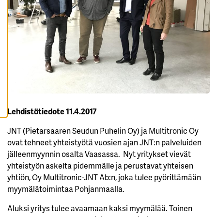
K
A
I
K
K
I
E
V
Ä
S
T
E
E
T
Lehdistötiedote 11.4.2017
JNT (Pietarsaaren Seudun Puhelin Oy) ja Multitronic Oy
ovat tehneet yhteistyötä vuosien ajan JNT:n palveluiden
jälleenmyynnin osalta Vaasassa. Nyt yritykset vievät
yhteistyön askelta pidemmälle ja perustavat yhteisen
yhtiön, Oy Multitronic-JNT Ab:n, joka tulee pyörittämään
myymälätoimintaa Pohjanmaalla.
Aluksi yritys tulee avaamaan kaksi myymälää. Toinen