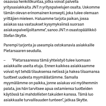
osaavaa henkilökuntaa, jotka voivat palvella
yritysasiakkaita JNT:n yrityspalvelujen osalta. Uskomme
tämän olevan erinomainen konsepti, joka tulee olemaan
yrittäjien mieleen. Haluamme tarjota paikan, jossa
asiakas saa vastaukset kysymyksiinsä suoraan
asiakaspalvelijoiltamme”, sanoo JNT:n osastopäällikkö
Stefan Skytte.
Parempi tarjonta ja useampia ostokanavia asiakkaille
Pietarsaaren seudulla.
– ”Pietarsaaressa tämä yhteistyö tulee luomaan
asiakkaille useita etuja. Ennen kaikkea asiakkaamme
voivat nyt tehdä tilauksensa netissä ja hakea tilaamansa
tuotteet uudesta myymälästämme. Samalla
myymälämme on paikka, jonne asiakas voi myöhemmin
palata, jos hän tarvitsee apua ostamiensa tuotteiden
käytössä tai mahdollisten takuiden kanssa. Tämä luo
asiakkaalle turvallisuuden tunteen”, jatkaa Skytte.