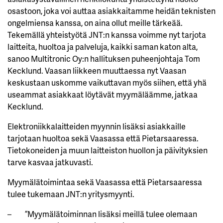
osastoon, joka voi auttaa asiakkaitamme heidän teknisten
ongelmiensa kanssa, on aina ollut meille tärkeää.
Tekemällä yhteistyötä JNT:n kanssa voimme nyt tarjota
laitteita, huoltoa ja palveluja, kaikki saman katon alta,
sanoo Multitronic Oy:n hallituksen puheenjohtaja Tom
Kecklund. Vaasan liikkeen muuttaessa nyt Vaasan
keskustaan uskomme vaikuttavan myös siihen, että yhä
useammat asiakkaat löytävät myymäläämme, jatkaa
Kecklund.
Elektroniikkalaitteiden myynnin lisäksi asiakkaille
tarjotaan huoltoa sekä Vaasassa että Pietarsaaressa.
Tietokoneiden ja muun laitteiston huollon ja päivityksien
tarve kasvaa jatkuvasti.
Myymälätoimintaa sekä Vaasassa että Pietarsaaressa
tulee tukemaan JNT:n yritysmyynti.
– ”Myymälätoiminnan lisäksi meillä tulee olemaan