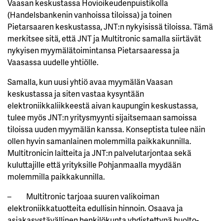
Vaasan keskustassa Hovioikeudenpuistikolla
(Handelsbankenin vanhoissa tiloissa) ja toinen
Pietarsaaren keskustassa, JNT:n nykyisissä tiloissa. Tämä
merkitsee sitä, että JNT ja Multitronic samalla siirtävät
nykyisen myymälätoimintansa Pietarsaaressa ja
Vaasassa uudelle yhtiölle.
Samalla, kun uusi yhtiö avaa myymälän Vaasan
keskustassa ja siten vastaa kysyntään
elektroniikkaliikkeestä aivan kaupungin keskustassa,
tulee myös JNT:n yritysmyynti sijaitsemaan samoissa
tiloissa uuden myymälän kanssa. Konseptista tulee näin
ollen hyvin samanlainen molemmilla paikkakunnilla.
Multitronicin laitteita ja JNT:n palvelutarjontaa sekä
kuluttajille että yrityksille Pohjanmaalla myydään
molemmilla paikkakunnilla.
– Multitronic tarjoaa suuren valikoiman
elektroniikkatuotteita edullisin hinnoin. Osaava ja
asiakasystävällinen henkilökunta yhdistettynä huolto-