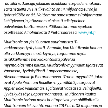
räätälöi ratkaisuja jokaisen asiakkaan tarpeiden mukaan.
Tällä hetkellä JNT:n liikevaihto on 14 miljoonaa euroa ja
työntekijöitä on 55. Voittomme panostamme Pohjanmaan
kehitykseen ja jatkuvaan teknisesti edistyneiden
palveluiden tuottamiseen. Pääkonttorimme sijaitsee
osoitteessa Alholminkatu 3 Pietarsaaressa.
www.jnt.fi
Multitronic on yksi Suomen suurimmista IT-
verkkomyyntiyrityksistä. Samalla, kun Multitronic haluaa
olla verkkomyynnin kärkiyritys, tarjoamme myös
asiakkaillemme henkilökohtaista palvelua
myymälöidemme kautta. Multitronic-myymälät sijaitsevat
Vaasassa, Jyväskylässä, Lappeenrannassa,
Ahvenanmaalla ja Pietarsaaressa. iTronic-myymälät, jotka
ovat Apple Premium Reseller -myymälöitä ja tarjoavat
Applen koko valikoiman, sijaitsevat Vaasassa, Seinäjoella,
Jyväskylässä ja Lappeenrannassa. Multicaren kautta
Multitronic tarjoaa myös huoltopalveluja mobiililaitteille.
Multitronicin liikevaihto vuonna 2016 oli n. 38 miljoonaa ja