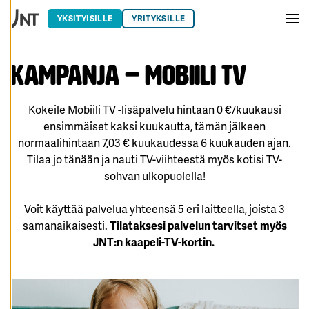
Siirry sisältöön
O
K
YKSITYISILLE
YRITYKSILLE
K
Vali
A
A
E
V
Kampanja – Mobiili TV
Ä
S
T
E
Kokeile Mobiili TV -lisäpalvelu hintaan 0 €/kuukausi
A
S
ensimmäiset kaksi kuukautta, tämän jälkeen
E
normaalihintaan 7,03 € kuukaudessa 6 kuukauden ajan.
T
U
Tilaa jo tänään ja nauti TV-viihteestä myös kotisi TV-
K
SI
sohvan ulkopuolella!
A
Voit käyttää palvelua yhteensä 5 eri laitteella, joista 3
K
I
samanaikaisesti.
Tilataksesi palvelun tarvitset myös
E
L
JNT:n kaapeli-TV-kortin.
L
Ä
K
A
I
K
K