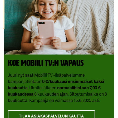
I
H
Y
V
Ä
K
S
Y
K
A
I
K
K
I
E
Koe Mobiili tv:n vapaus
V
Ä
S
Juuri nyt saat Mobiili TV -lisäpalvelumme
T
E
kampanjahintaan
0 €/kuukausi ensimmäiset kaksi
E
T
kuukautta
, tämän jälkeen
normaalihintaan 7,03 €
kuukaudessa
6 kuukauden ajan. Sitoutumisaika on 8
kuukautta. Kampanja on voimassa 15.6.2025 asti.
TILAA ASIAKASPALVELUN KAUTTA