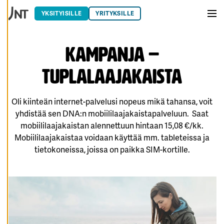
Siirry sisältöön
M
U
YKSITYISILLE
YRITYKSILLE
O
Vali
K
K
A
A
Kampanja –
E
V
Ä
tuplalaajakaista
S
T
E
A
Oli kiinteän internet-palvelusi nopeus mikä tahansa, voit
S
E
yhdistää sen DNA:n mobiililaajakaistapalveluun. Saat
T
mobiililaajakaistan alennettuun hintaan 15,08 €/kk.
U
K
Mobiililaajakaistaa voidaan käyttää mm. tableteissa ja
SI
A
tietokoneissa, joissa on paikka SIM-kortille.
K
I
E
L
L
Ä
K
A
I