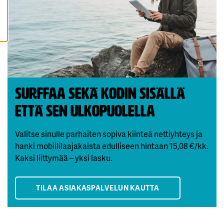
K
K
I
H
Y
V
Ä
K
S
Y
K
Surffaa sekä kodin sisällä
A
I
että sen ulkopuolella
K
K
I
E
Valitse sinulle parhaiten sopiva kiinteä nettiyhteys ja
V
Ä
hanki mobiililaajakaista edulliseen hintaan 15,08 €/kk.
S
T
Kaksi liittymää – yksi lasku.
E
E
T
TILAA ASIAKASPALVELUN KAUTTA