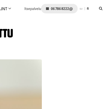
Hae siv
@
JNT
Itsepalvelu
06 786 8222
sv
fi
ttu