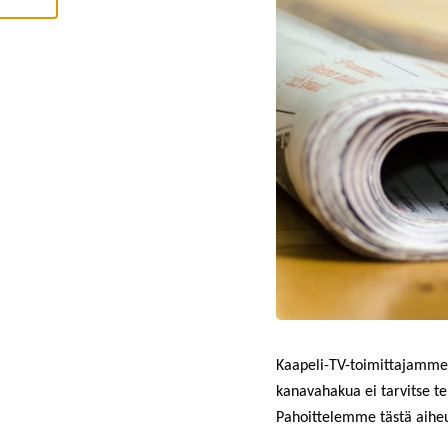
I
E
L
L
Ä
K
A
I
K
K
I
H
Y
V
Ä
K
S
Y
K
A
I
K
K
I
E
Kaapeli-TV-toimittajamme
V
Ä
kanavahakua ei tarvitse t
S
Pahoittelemme tästä aiheu
T
E
E