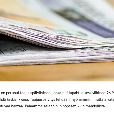
 on peru
nut
taajuuspäivityksen, jonka piti tapahtua keskiviikkona 26.
ehdä keskiviikkona. Taajuuspäivitys tehdään myöhemmin, mutta aikat
tuvaa haittaa. Palaamme asiaan niin nopeasti kuin mahdollista.