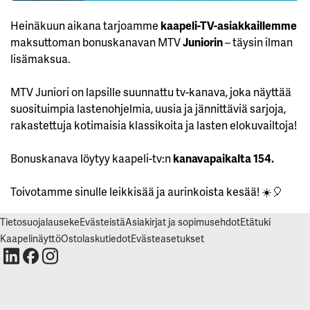
K
I
Heinäkuun aikana tarjoamme
kaapeli-TV-asiakkaillemme
E
L
maksuttoman bonuskanavan MTV
Juniorin
– täysin ilman
L
Ä
lisämaksua.
K
A
I
MTV Juniori on lapsille suunnattu tv-kanava, joka näyttää
K
K
suosituimpia lastenohjelmia, uusia ja jännittäviä sarjoja,
I
rakastettuja kotimaisia klassikoita ja lasten elokuvailtoja!
H
Y
Bonuskanava löytyy kaapeli-tv:n
kanavapaikalta 154.
V
Ä
K
S
Toivotamme sinulle leikkisää ja aurinkoista kesää! ☀️🎈
Y
K
A
Tietosuojalauseke
Evästeistä
Asiakirjat ja sopimusehdot
Etätuki
I
K
Kaapelinäyttö
Ostolaskutiedot
Evästeasetukset
K
I
E
V
Ä
S
T