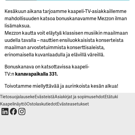
K
I
Kesäkuun aikana tarjoamme kaapeli-TV-asiakkaillemme
E
L
mahdollisuuden katsoa bonuskanavamme Mezzon ilman
L
Ä
lisämaksua.
K
Mezzon kautta voit eläytyä klassisen musiikin maailmaan
A
I
uudella tavalla – nauttien ensiluokkaisista konserteista
K
K
maailman arvostetuimmista konserttisaleista,
I
erinomaisella kuvanlaadulla ja elävillä väreillä.
H
Y
Bonuskanava on katsottavissa kaapeli-
V
TV:n
kanavapaikalla 331.
Ä
K
S
Toivotamme miellyttävää ja aurinkoista kesän alkua!
Y
K
A
Tietosuojalauseke
Evästeistä
Asiakirjat ja sopimusehdot
Etätuki
I
K
Kaapelinäyttö
Ostolaskutiedot
Evästeasetukset
K
I
E
V
Ä
S
T