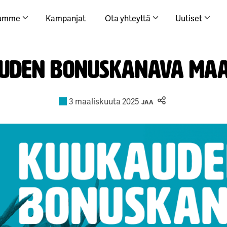
lumme
Kampanjat
Ota yhteyttä
Uutiset
uden bonuskanava maa
3 maaliskuuta 2025
JAA