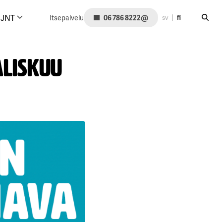
Hae siv
@
JNT
Itsepalvelu
06 786 8222
sv
fi
liskuu