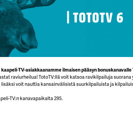
 kaapeli-TV-asiakkaanamme ilmaisen pääsyn bonuskanavalle 
astat raviurheilua! TotoTV:llä voit katsoa ravikilpailuja suoran
lisäksi voit nauttia kansainvälisistä suurkilpailuista ja kilpail
peli-TV:n kanavapaikalta 295.