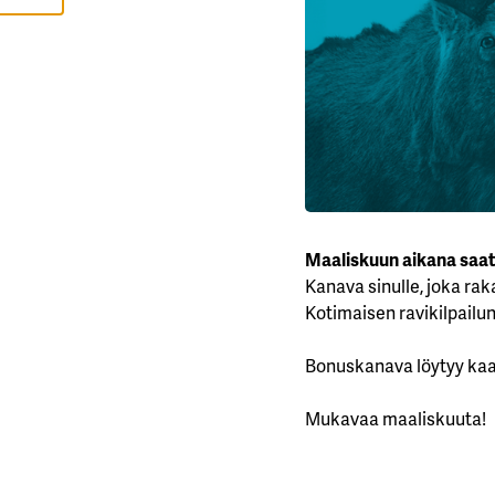
I
E
L
L
Ä
K
A
I
K
K
I
H
Y
V
Ä
Maaliskuun aikana saat
K
Kanava sinulle, joka rak
S
Y
Kotimaisen ravikilpailun 
K
A
I
K
Bonuskanava löytyy kaa
K
I
E
Mukavaa maaliskuuta!
V
Ä
S
T
E