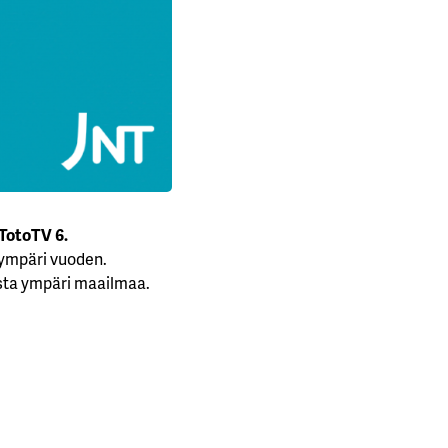
TotoTV 6.
a ympäri vuoden.
uista ympäri maailmaa.