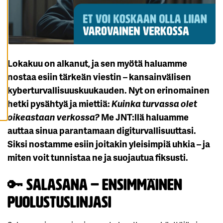
K
A
I
K
K
I
E
V
Lokakuu on alkanut, ja sen myötä haluamme
Ä
S
nostaa esiin tärkeän viestin – kansainvälisen
T
E
kyberturvallisuuskuukauden. Nyt on erinomainen
E
T
hetki pysähtyä ja miettiä:
Kuinka turvassa olet
oikeastaan verkossa?
Me JNT:llä haluamme
auttaa sinua
parantamaan digiturvallisuuttasi
.
Siksi nostamme esiin joitakin yleisimpiä uhkia – ja
miten voit tunnistaa ne ja suojautua fiksusti.
🔑
Salasana – ensimmäinen
puolustuslinjasi