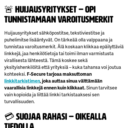
🚨
Huijausyritykset – opi
tunnistamaan varoitusmerkit
Huijausyritykset sähköpostitse, tekstiviestitse ja
puhelimitse lisääntyvät. On tärkeää olla valppaana ja
tunnistaa varoitusmerkit. Älä koskaan klikkaa epäilyttäviä
linkkejä, jaa henkilötietoja tai toimi ilman varmistusta
virallisesta lähteestä. Tämä koskee sekä
yksityishenkilöitä että yrityksiä – kuka tahansa voi joutua
kohteeksi.
F‑Secure tarjoaa maksuttoman
linkkitarkistimen
, joka auttaa sinua välttämään
vaarallisia linkkejä ennen kuin klikkaat.
Sinun tarvitsee
vain kopioida ja liittää linkki tarkistaaksesi sen
turvallisuuden.
💳
Suojaa rahasi – oikealla
tiedolla