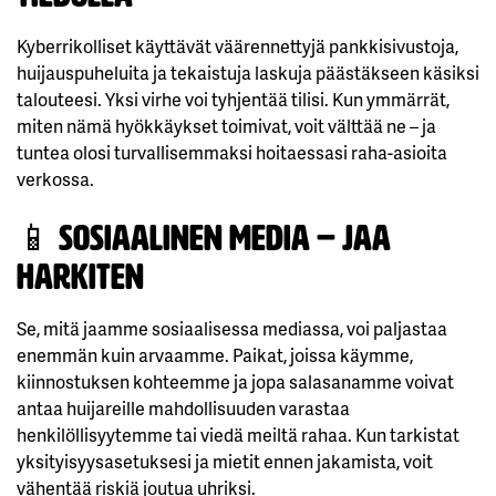
Kyberrikolliset käyttävät väärennettyjä pankkisivustoja,
huijauspuheluita ja tekaistuja laskuja päästäkseen käsiksi
talouteesi. Yksi virhe voi tyhjentää tilisi. Kun ymmärrät,
miten nämä hyökkäykset toimivat, voit välttää ne – ja
tuntea olosi turvallisemmaksi hoitaessasi raha-asioita
verkossa.
📱
Sosiaalinen media – jaa
harkiten
Se, mitä jaamme sosiaalisessa mediassa, voi paljastaa
enemmän kuin arvaamme. Paikat, joissa käymme,
kiinnostuksen kohteemme ja jopa salasanamme voivat
antaa huijareille mahdollisuuden varastaa
henkilöllisyytemme tai viedä meiltä rahaa. Kun tarkistat
yksityisyysasetuksesi ja mietit ennen jakamista, voit
vähentää riskiä joutua uhriksi.