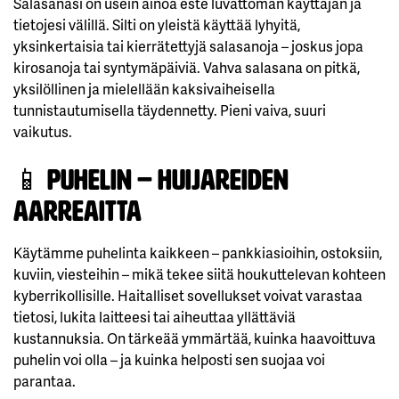
Salasanasi on usein ainoa este luvattoman käyttäjän ja
tietojesi välillä. Silti on yleistä käyttää lyhyitä,
yksinkertaisia tai kierrätettyjä salasanoja – joskus jopa
kirosanoja tai syntymäpäiviä. Vahva salasana on pitkä,
yksilöllinen ja mielellään kaksivaiheisella
tunnistautumisella täydennetty. Pieni vaiva, suuri
vaikutus.
📱
Puhelin – huijareiden
aarreaitta
Käytämme puhelinta kaikkeen – pankkiasioihin, ostoksiin,
kuviin, viesteihin – mikä tekee siitä houkuttelevan kohteen
kyberrikollisille. Haitalliset sovellukset voivat varastaa
tietosi, lukita laitteesi tai aiheuttaa yllättäviä
kustannuksia. On tärkeää ymmärtää, kuinka haavoittuva
puhelin voi olla – ja kuinka helposti sen suojaa voi
parantaa.