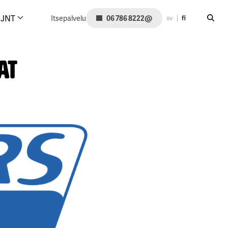
Hae siv
@
JNT
Itsepalvelu
06 786 8222
sv
fi
at