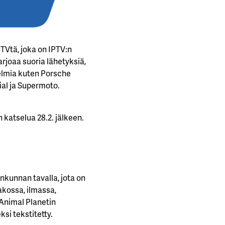
TVtä, joka on IPTV:n
rjoaa suoria lähetyksiä,
jelmia kuten Porsche
ial ja Supermoto.
 katselua 28.2. jälkeen.
nkunnan tavalla, jota on
akossa, ilmassa,
 Animal Planetin
si tekstitetty.