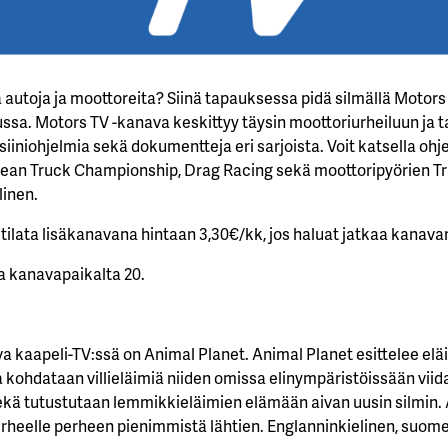
 autoja ja moottoreita? Siinä tapauksessa pidä silmällä Motors 
a. Motors TV -kanava keskittyy täysin moottoriurheiluun ja ta
siiniohjelmia sekä dokumentteja eri sarjoista. Voit katsella oh
pean Truck Championship, Drag Racing sekä moottoripyörien Tr
linen.
ilata lisäkanavana hintaan 3,30€/kk, jos haluat jatkaa kanavan
a kanavapaikalta 20.
kaapeli-TV:ssä on Animal Planet. Animal Planet esittelee eläi
a kohdataan villieläimiä niiden omissa elinympäristöissään viid
ekä tutustutaan lemmikkieläimien elämään aivan uusin silmin.
erheelle perheen pienimmistä lähtien. Englanninkielinen, suomek