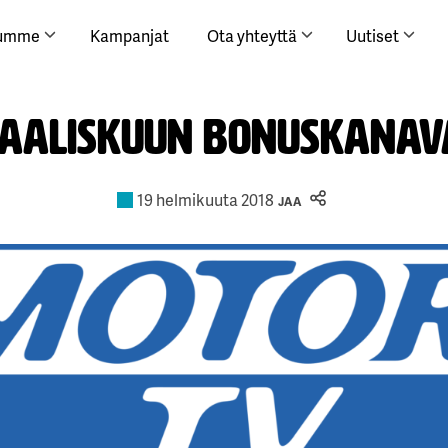
lumme
Kampanjat
Ota yhteyttä
Uutiset
aaliskuun bonuskanav
19 helmikuuta 2018
JAA