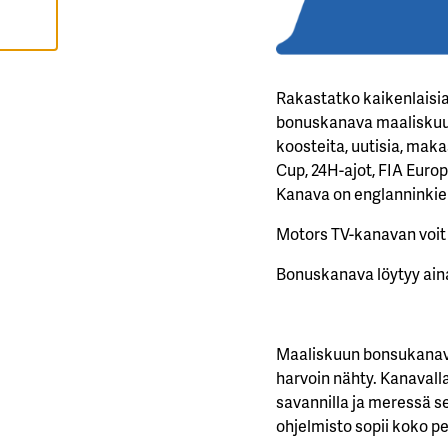
L
Ä
K
A
I
K
Rakastatko kaikenlaisia
K
I
bonuskanava maaliskuuss
koosteita, uutisia, maka
H
Y
Cup, 24H-ajot, FIA Euro
V
Kanava on englanninkie
Ä
K
S
Motors TV-kanavan voit t
Y
K
A
Bonuskanava löytyy ain
I
K
K
I
E
V
Maaliskuun bonsukanava 
Ä
S
harvoin nähty. Kanavall
T
savannilla ja meressä s
E
E
ohjelmisto sopii koko p
T