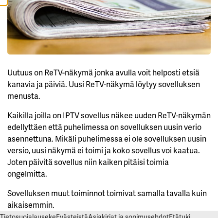
L
Ä
K
A
I
K
K
I
H
Uutuus on ReTV-näkymä jonka avulla voit helposti etsiä
Y
kanavia ja päiviä. Uusi ReTV-näkymä löytyy sovelluksen
V
Ä
menusta.
K
S
Y
Kaikilla joilla on IPTV sovellus näkee uuden ReTV-näkymän
K
A
edellyttäen että puhelimessa on sovelluksen uusin verio
I
asennettuna. Mikäli puhelimessa ei ole sovelluksen uusin
K
K
versio, uusi näkymä ei toimi ja koko sovellus voi kaatua.
I
E
Joten päivitä sovellus niin kaiken pitäisi toimia
V
ongelmitta.
Ä
S
T
Sovelluksen muut toiminnot toimivat samalla tavalla kuin
E
E
aikaisemmin.
T
Tietosuojalauseke
Evästeistä
Asiakirjat ja sopimusehdot
Etätuki