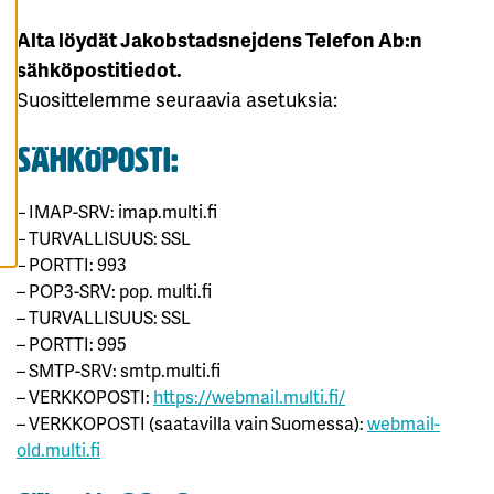
K
A
Alta löydät Jakobstadsnejdens Telefon Ab:n
I
K
sähköpostitiedot.
K
I
Suosittelemme seuraavia asetuksia:
E
V
Ä
sähköposti:
S
T
E
E
– IMAP-SRV: imap.multi.fi
T
– TURVALLISUUS: SSL
– PORTTI: 993
– POP3-SRV: pop. multi.fi
– TURVALLISUUS: SSL
– PORTTI: 995
– SMTP-SRV: smtp.multi.fi
– VERKKOPOSTI:
https://webmail.multi.fi/
– VERKKOPOSTI (saatavilla vain Suomessa):
webmail-
old.multi.fi