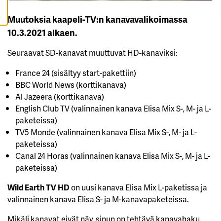
A
I
Muutoksia kaapeli-TV:n kanavavalikoimassa
K
K
10.3.2021 alkaen.
I
Seuraavat SD-kanavat muuttuvat HD-kanaviksi:
H
Y
V
France 24 (sisältyy start-pakettiin)
Ä
K
BBC World News (korttikanava)
S
Y
Al Jazeera (korttikanava)
K
English Club TV (valinnainen kanava Elisa Mix S-, M- ja L-
A
I
paketeissa)
K
K
TV5 Monde (valinnainen kanava Elisa Mix S-, M- ja L-
I
E
paketeissa)
V
Canal 24 Horas (valinnainen kanava Elisa Mix S-, M- ja L-
Ä
S
paketeissa)
T
E
E
Wild Earth TV HD
on uusi kanava Elisa Mix L-paketissa ja
T
valinnainen kanava Elisa S- ja M-kanavapaketeissa.
Mikäli kanavat eivät näy, sinun on tehtävä kanavahaku.