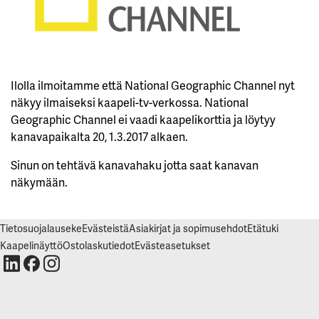
K
I
E
L
L
Ä
K
A
Ilolla ilmoitamme että National Geographic Channel nyt
I
K
näkyy ilmaiseksi kaapeli-tv-verkossa. National
K
I
Geographic Channel ei vaadi kaapelikorttia ja löytyy
kanavapaikalta 20, 1.3.2017 alkaen.
H
Y
Sinun on tehtävä kanavahaku jotta saat kanavan
V
Ä
näkymään.
K
S
Y
K
A
Tietosuojalauseke
Evästeistä
Asiakirjat ja sopimusehdot
Etätuki
I
K
Kaapelinäyttö
Ostolaskutiedot
Evästeasetukset
K
I
E
V
Ä
S
T