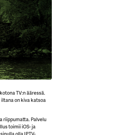
 kotona TV:n ääressä.
iltana on kiva katsoa
a riippumatta. Palvelu
lus toimii iOS- ja
inulla olla IPTV-