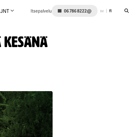
Hae siv
@
JNT
Itsepalvelu
06 786 8222
sv
fi
ä kesänä