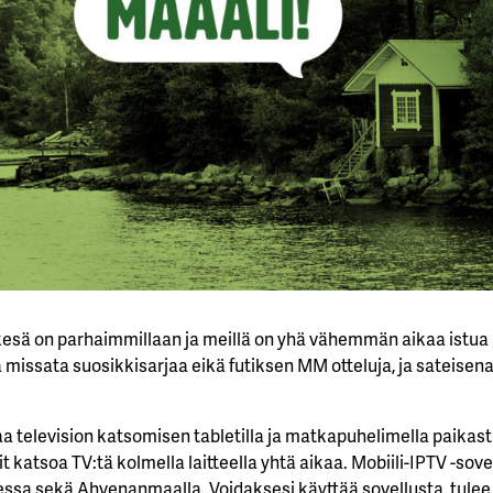
esä on parhaimmillaan ja meillä on yhä vähemmän aikaa istua
issata suosikkisarjaa eikä futiksen MM otteluja, ja sateisena 
a television katsomisen tabletilla ja matkapuhelimella paikast
 katsoa TV:tä kolmella laitteella yhtä aikaa. Mobiili-IPTV -sovel
essa sekä Ahvenanmaalla. Voidaksesi käyttää sovellusta, tulee s