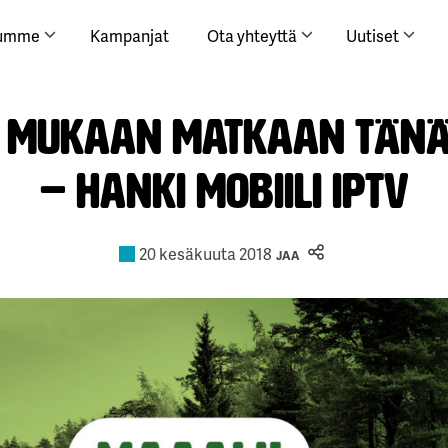
lumme
Kampanjat
Ota yhteyttä
Uutiset
V mukaan matkaan tän
– hanki mobiili IPTV
20 kesäkuuta 2018
JAA