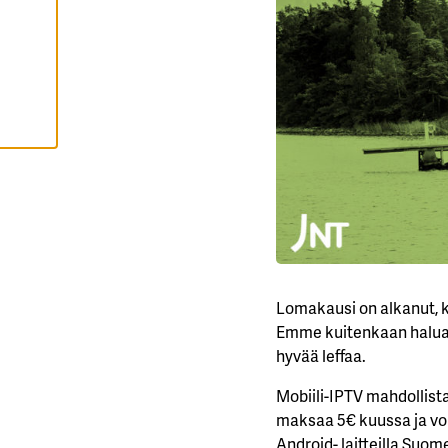
I
H
Y
V
Ä
K
S
Y
K
A
I
K
K
I
E
V
Ä
S
T
E
Lomakausi on alkanut, k
E
Emme kuitenkaan halua m
T
hyvää leffaa.
Mobiili-IPTV mahdollista
maksaa 5€ kuussa ja voit
Android- laitteilla Suom