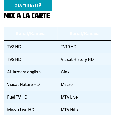
OTA YHTEYTTÄ
Mix A la carte
Kanal/Kanava
Kanal/Kanava
TV3 HD
TV10 HD
TV8 HD
Viasat History HD
Al Jazeera english
Ginx
Viasat Nature HD
Mezzo
Fuel TV HD
MTV Live
Mezzo Live HD
MTV Hits