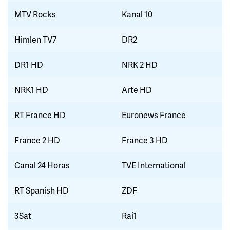
MTV Rocks
Kanal 10
Himlen TV7
DR2
DR1 HD
NRK 2 HD
NRK1 HD
Arte HD
RT France HD
Euronews France
France 2 HD
France 3 HD
Canal 24 Horas
TVE International
RT Spanish HD
ZDF
3Sat
Rai1