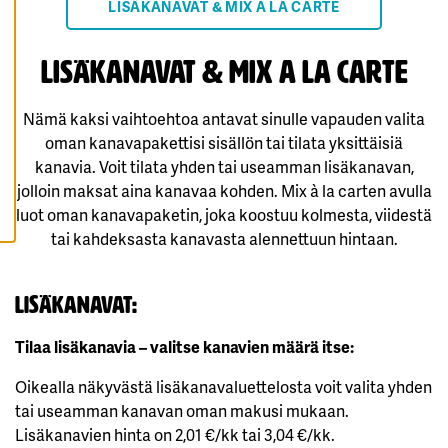
LISÄKANAVAT & MIX A LA CARTE
K
A
I
K
Lisäkanavat &
Mix A la carte
K
I
E
V
Nämä kaksi vaihtoehtoa antavat sinulle vapauden valita
Ä
S
oman kanavapakettisi sisällön tai tilata yksittäisiä
T
kanavia. Voit tilata yhden tai useamman lisäkanavan,
E
E
jolloin maksat aina kanavaa kohden. Mix à la carten avulla
T
luot oman kanavapaketin, joka koostuu kolmesta, viidestä
tai kahdeksasta kanavasta alennettuun hintaan.
Lisäkanavat:
Tilaa lisäkanavia – valitse kanavien määrä itse:
Oikealla näkyvästä lisäkanavaluettelosta voit valita yhden
tai useamman kanavan oman makusi mukaan.
Lisäkanavien hinta on 2,01 €/kk tai 3,04 €/kk.