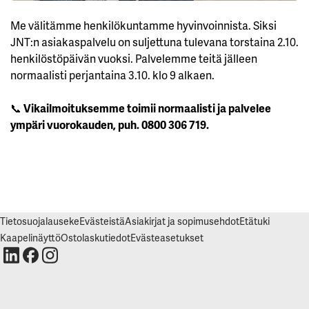
K
I
Me välitämme henkilökuntamme hyvinvoinnista. Siksi
E
L
JNT:n asiakaspalvelu on suljettuna tulevana torstaina 2.10.
L
Ä
henkilöstöpäivän vuoksi. Palvelemme teitä jälleen
K
normaalisti perjantaina 3.10. klo 9 alkaen.
A
I
K
K
📞
Vikailmoituksemme toimii normaalisti ja palvelee
I
ympäri vuorokauden, puh. 0800 306 719.
H
Y
V
Ä
K
S
Y
K
A
Tietosuojalauseke
Evästeistä
Asiakirjat ja sopimusehdot
Etätuki
I
K
Kaapelinäyttö
Ostolaskutiedot
Evästeasetukset
K
I
E
V
Ä
S
T