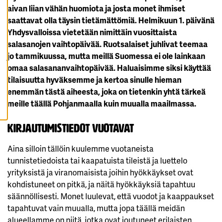
K
aivan liian vähän huomiota ja josta monet ihmiset
A
saattavat olla täysin tietämättömiä. Helmikuun 1. päivänä
I
K
Yhdysvalloissa vietetään nimittäin vuosittaista
K
I
salasanojen vaihtopäivää. Ruotsalaiset juhlivat teemaa
E
jo tammikuussa, mutta meillä Suomessa ei ole lainkaan
V
Ä
omaa salasananvaihtopäivää. Haluaisimme siksi käyttää
S
T
tilaisuutta hyväksemme ja kertoa sinulle hieman
E
E
enemmän tästä aiheesta, joka on tietenkin yhtä tärkeä
T
meille täällä Pohjanmaalla kuin muualla maailmassa.
Kirjautumistiedot vuotavat
Aina silloin tällöin kuulemme vuotaneista
tunnistetiedoista tai kaapatuista tileistä ja luettelo
yrityksistä ja viranomaisista joihin hyökkäykset ovat
kohdistuneet on pitkä, ja näitä hyökkäyksiä tapahtuu
säännöllisesti. Monet luulevat, että vuodot ja kaappaukset
tapahtuvat vain muualla, mutta jopa täällä meidän
alueellamme on niitä, jotka ovat joutuneet erilaisten