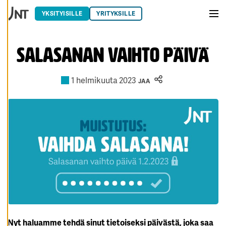
T
Siirry sisältöön
E
YKSITYISILLE
YRITYKSILLE
A
Vali
S
E
T
U
Salasanan vaihto päivä
K
SI
A
1 helmikuuta 2023
JAA
K
I
E
L
L
Ä
K
A
I
K
K
I
H
Y
V
Ä
K
S
Nyt haluamme tehdä sinut tietoiseksi päivästä, joka saa
Y