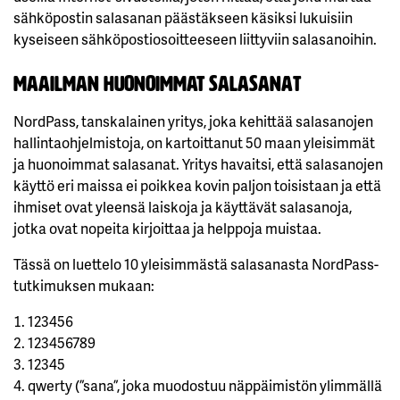
sähköpostin salasanan päästäkseen käsiksi lukuisiin
kyseiseen sähköpostiosoitteeseen liittyviin salasanoihin.
Maailman huonoimmat salasana
t
NordPass, tanskalainen yritys, joka kehittää salasanojen
hallintaohjelmistoja, on kartoittanut 50 maan yleisimmät
ja huonoimmat salasanat. Yritys havaitsi, että salasanojen
käyttö eri maissa ei poikkea kovin paljon toisistaan ja että
ihmiset ovat yleensä laiskoja ja käyttävät salasanoja,
jotka ovat nopeita kirjoittaa ja helppoja muistaa.
Tässä on luettelo 10 yleisimmästä salasanasta NordPass-
tutkimuksen mukaan:
123456
123456789
12345
qwerty (”sana”, joka muodostuu näppäimistön ylimmällä