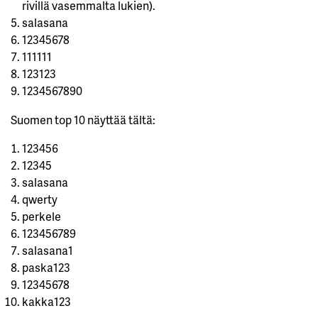
rivillä vasemmalta lukien).
salasana
12345678
111111
123123
1234567890
Suomen top 10 näyttää tältä:
123456
12345
salasana
qwerty
perkele
123456789
salasana1
paska123
12345678
kakka123