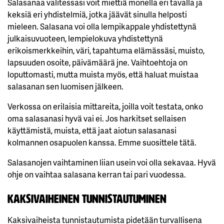
Salasanaa valitessasi voit miettiä monella eri tavalla ja
keksiä eri yhdistelmiä, jotka jäävät sinulla helposti
mieleen. Salasana voi olla lempikappale yhdistettynä
julkaisuvuoteen, lempielokuva yhdistettynä
erikoismerkkeihin, väri, tapahtuma elämässäsi, muisto,
lapsuuden osoite, päivämäärä jne. Vaihtoehtoja on
loputtomasti, mutta muista myös, että haluat muistaa
salasanan sen luomisen jälkeen.
Verkossa on erilaisia mittareita, joilla voit testata, onko
oma salasanasi hyvä vai ei. Jos harkitset sellaisen
käyttämistä, muista, että jaat aiotun salasanasi
kolmannen osapuolen kanssa. Emme suosittele tätä.
Salasanojen vaihtaminen liian usein voi olla sekavaa. Hyvä
ohje on vaihtaa salasana kerran tai pari vuodessa.
Kaksivaiheinen tunnistautuminen
Kaksivaiheista tunnistautumista pidetään turvallisena