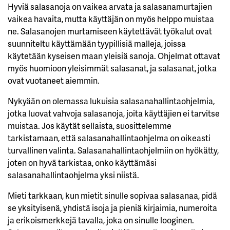
Hyviä salasanoja on vaikea arvata ja salasanamurtajien
vaikea havaita, mutta käyttäjän on myös helppo muistaa
ne. Salasanojen murtamiseen käytettävät työkalut ovat
suunniteltu käyttämään tyypillisiä malleja, joissa
käytetään kyseisen maan yleisiä sanoja. Ohjelmat ottavat
myös huomioon yleisimmät salasanat, ja salasanat, jotka
ovat vuotaneet aiemmin.
Nykyään on olemassa lukuisia salasanahallintaohjelmia,
jotka luovat vahvoja salasanoja, joita käyttäjien ei tarvitse
muistaa. Jos käytät sellaista, suosittelemme
tarkistamaan, että salasanahallintaohjelma on oikeasti
turvallinen valinta. Salasanahallintaohjelmiin on hyökätty,
joten on hyvä tarkistaa, onko käyttämäsi
salasanahallintaohjelma yksi niistä.
Mieti tarkkaan, kun mietit sinulle sopivaa salasanaa, pidä
se yksityisenä, yhdistä isoja ja pieniä kirjaimia, numeroita
ja erikoismerkkejä tavalla, joka on sinulle looginen.