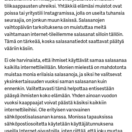
tilikaappausten uhreiksi. Yhtäkkiä elämäsi muistot ovat
poissa tai yritystili Instagramissa, jolla on useita tuhansia
seuraajia, on jonkun muun käsissä. Salasanojen
vaihtopäivän tarkoituksena on muistuttaa meitä
vaihtamaan internet-tileillemme salasanat silloin tällöin.
Tämä on tärkeää, koska salasanatiedot saattavat päätyä
vääriin käsiin.
Ei ole harvinaista, että ihmiset käyttävät samaa salasanaa
kaikilla internettileillään. Monien mielestä on mahdotonta
muistaa monia erilaisia salasanoja, ja siksi he valitsevat
yksinkertaisuuden vuoksi saman salasanan kuin
ennenkin. Valitettavasti tämä helpottaa entisestään
pääsyä ihmisten koko elämään. Yhden ainoan vuodon
vuoksi kaappaajat voivat päästä käsiksi kaikkiin
internettileihisi. Ole erityisen varovainen
sähköpostisalasanan kanssa. Monissa tapauksissa
sähköpostiosoitetta käytetään käyttäjätunnuksena
useilla Internet-sivustoilla, joten riittää, että joku murtaa