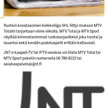
I
K
K
I
H
Y
Ruotsin kovatasoinen kiekkoliiga SHL liittyi mukaan MTV
V
Ä
Totalin tarjontaan viime viikolla. MTV Total ja MTV Sport
K
näyttää kiinnostavimmat runkosarjaottelut joka torstai ja
S
Y
lauantai sekä kevään pudotuspelit erittäin kattavasti.
K
A
I
JNT:n kaapeli-TV tai IPTV-asiakas voi tilata MTV Total tai
K
K
MTV Sport paketin numerosta 06 786 8222 tai
I
asiakaspalvelu[a]jnt.fi
E
V
Ä
S
T
E
E
T