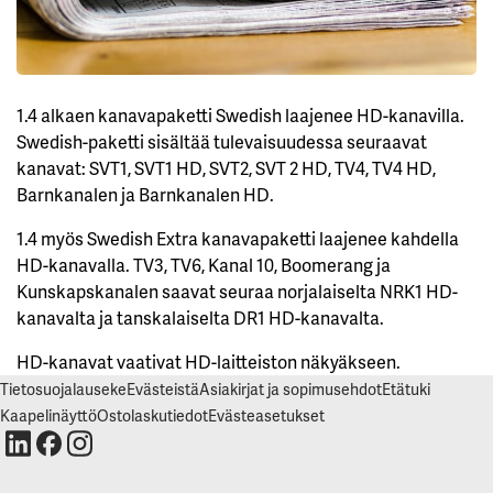
I
E
L
L
Ä
K
A
1.4 alkaen kanavapaketti Swedish laajenee HD-kanavilla.
I
K
Swedish-paketti sisältää tulevaisuudessa seuraavat
K
I
kanavat: SVT1, SVT1 HD, SVT2, SVT 2 HD, TV4, TV4 HD,
Barnkanalen ja Barnkanalen HD.
H
Y
1.4 myös Swedish Extra kanavapaketti laajenee kahdella
V
Ä
HD-kanavalla. TV3, TV6, Kanal 10, Boomerang ja
K
S
Kunskapskanalen saavat seuraa norjalaiselta NRK1 HD-
Y
K
kanavalta ja tanskalaiselta DR1 HD-kanavalta.
A
I
HD-kanavat vaativat HD-laitteiston näkyäkseen.
K
K
Tietosuojalauseke
Evästeistä
Asiakirjat ja sopimusehdot
Etätuki
I
E
Kaapelinäyttö
Ostolaskutiedot
Evästeasetukset
V
Ä
S
T
E