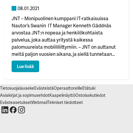
K
I
08.01.2021
E
L
JNT – Monipuolinen kumppani IT-ratkaisuissa
L
Ä
Nautor’s Swanin IT Manager Kenneth Gäddnäs
K
A
arvostaa JNT:n nopeaa ja henkilökohtaista
I
palvelua, joka auttaa yritystä kaikessa
K
K
palomuureista mobiililiittymiin. – JNT on auttanut
I
meitä paljon vuosien aikana, ja siellä tunnetaan
H
nykyisin toimintamme ja tarpeemme, hän sanoo.
Y
: JNT toimittaa kokonaisratkaisuja
Lue lisää
Nautor’s Swan on purjehdusmaailman globaali
V
Ä
jättiläinen, joka valmistaa joitakin maailman
K
S
ylellisimmistä purjeveneistä. Vastavalmistunut
Y
Tietosuojalauseke
Evästeistä
Operaattoreille
Etätuki
kauniin valkoinen…
K
A
Asiakirjat ja sopimusehdot
Kaapelinäyttö
Ostolaskutiedot
I
K
Evästeasetukset
Webmail
Tekniset tiedotteet
K
I
E
V
Ä
S
T