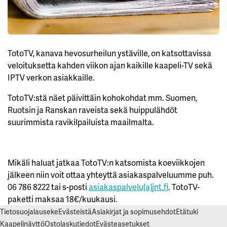
L
L
Ä
K
A
I
K
TotoTV, kanava hevosurheilun ystäville, on katsottavissa
K
I
veloituksetta kahden viikon ajan kaikille kaapeli-TV sekä
IPTV verkon asiakkaille.
H
Y
V
TotoTV:stä näet päivittäin kohokohdat mm. Suomen,
Ä
Ruotsin ja Ranskan raveista sekä huippulähdöt
K
S
suurimmista ravikilpailuista maailmalta.
Y
K
A
I
K
K
Mikäli haluat jatkaa TotoTV:n katsomista koeviikkojen
I
E
jälkeen niin voit ottaa yhteyttä asiakaspalveluumme puh.
V
06 786 8222 tai s-posti
asiakaspalvelu[a]jnt.fi
. TotoTV-
Ä
S
paketti maksaa 18€/kuukausi.
T
E
Tietosuojalauseke
Evästeistä
Asiakirjat ja sopimusehdot
Etätuki
E
T
Kaapelinäyttö
Ostolaskutiedot
Evästeasetukset