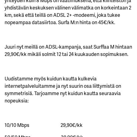
yhteyden kuin 8 Mbps on vaatimuksena, että kiinteistön ja
yhdistävän keskuksen välinen välimatka on korkeintaan 2
km, sekä että teillä on ADSL 2+ -modeemi, joka tukee
nopeampaa datasiirtoa. Surfa M:n hinta on 45€/kk.
Juuri nyt meillä on ADSL-kampanja, saat Surffaa M hintaan
29,90€/kk mikäli solmit 12 tai 24 kuukauden sopimuksen.
Uudistamme myös kuidun kautta kulkevia
internetpalveluitamme ja nyt suurin osa liittymistä on
symmetrisiä. Tarjoamme nyt kuidun kautta seuraavia
nopeuksia:
10/10 Mbps 29,90€/kk