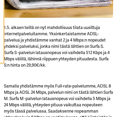
K
A
I
K
K
I
E
1.5. alkaen teillä on nyt mahdollisuus tilata uusittuja
V
Ä
internetpalveluitamme. Yksinkertaistamme ADSL-
S
palvelua ja yhdistämme vanhat 2 ja 4 Mbps:n nopeudet
T
E
yhdeksi palveluksi, jonka nimi tästä lähtien on Surfa S.
E
T
Surfa S -palvelun latausnopeus voi vaihdella 512 Kbps ja 4
Mbps välillä, lähinnä riippuen yhteyden pituudesta. Surfa
S:n hinta on 29,90€/kk.
Samalla yhdistämme myös Full-rate-palvelumme, ADSL 8
Mbps ja ADSL 24 Mbps, palvelun nimi on tästä lähtien Surfa
M. Surfa M -palvelun latausnopeus voi vaihdella 5 Mbps ja
24 Mbps välillä, yhteyden pituus vaikuttaa nopeuteen
myös tässä palvelussa. Saadaksenne nopeamman